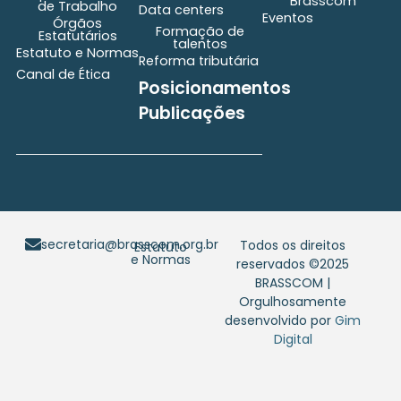
Brasscom
de Trabalho
Data centers
Eventos
Órgãos
Formação de
Estatutários
talentos
Estatuto e Normas
Reforma tributária
Canal de Ética
Posicionamentos
Publicações
secretaria@brasscom.org.br
Todos os direitos
Estatuto
e Normas
reservados ©2025
BRASSCOM |
Orgulhosamente
desenvolvido por
Gim
Digital