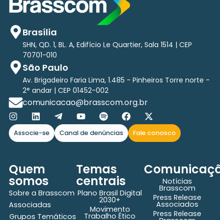
Brasília
SHN, QD. 1, BL. A, Edifício Le Quartier, Sala 1514 | CEP
70701-010
São Paulo
Av. Brigadeiro Faria Lima, 1.485 - Pinheiros Torre norte -
2° andar | CEP 01452-002
comunicacao@brasscom.org.br
Associe-se
Canal de denúncias
Fale conosco
Quem
Temas
Comunicaç
somos
centrais
Notícias
Brasscom
Sobre a Brasscom
Plano Brasil Digital
Press Release
2030+
Associados
Associadas
Movimento
Press Release
Trabalho Ético
Grupos Temáticos