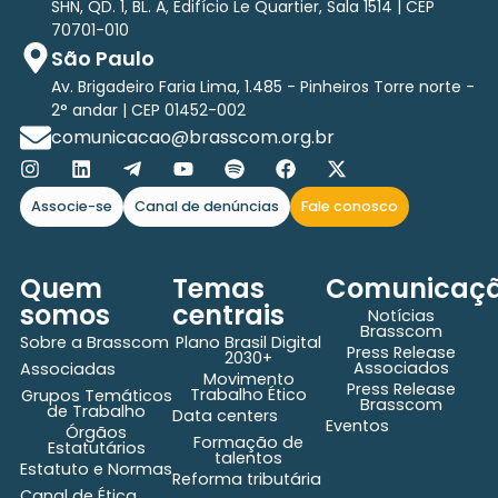
SHN, QD. 1, BL. A, Edifício Le Quartier, Sala 1514 | CEP
70701-010
São Paulo
Av. Brigadeiro Faria Lima, 1.485 - Pinheiros Torre norte -
2° andar | CEP 01452-002
comunicacao@brasscom.org.br
Associe-se
Canal de denúncias
Fale conosco
Quem
Temas
Comunicaç
somos
centrais
Notícias
Brasscom
Sobre a Brasscom
Plano Brasil Digital
Press Release
2030+
Associados
Associadas
Movimento
Press Release
Trabalho Ético
Grupos Temáticos
Brasscom
de Trabalho
Data centers
Eventos
Órgãos
Formação de
Estatutários
talentos
Estatuto e Normas
Reforma tributária
Canal de Ética