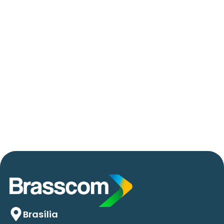
06/05/2026
Press Release Brasscom
AVISO DE PAUTA:
Em TecForum Pocket, Brasscom divulga
relatório exclusivo com projeção de até R$ 2
tri em tecnologias até 2029
Brasília