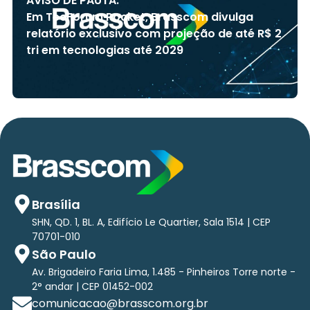
AVISO DE PAUTA:
Em TecForum Pocket, Brasscom divulga
relatório exclusivo com projeção de até R$ 2
tri em tecnologias até 2029
Brasília
SHN, QD. 1, BL. A, Edifício Le Quartier, Sala 1514 | CEP
70701-010
São Paulo
Av. Brigadeiro Faria Lima, 1.485 - Pinheiros Torre norte -
2° andar | CEP 01452-002
comunicacao@brasscom.org.br