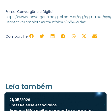
Fonte:
Convergência Digital
https://www.convergenciadigital.com.br/cgi/cgilua.exe/sys
UserActiveTemplate=site&infoid=53584&sid=5
Compartilhe:
Leia também
21/05/2026
Press Release Associados
Apenas 16% rejeitam pagar taxa para ter