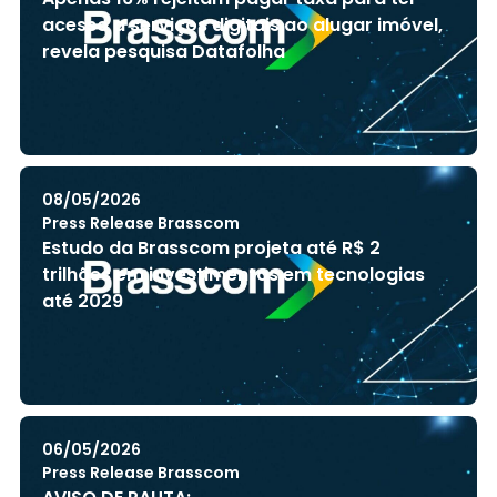
Libr
acesso a serviços digitais ao alugar imóvel,
revela pesquisa Datafolha
V
+ Acessibilida
08/05/2026
Press Release Brasscom
Estudo da Brasscom projeta até R$ 2
trilhões em investimentos em tecnologias
até 2029
06/05/2026
Press Release Brasscom