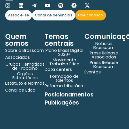
Associe-se
Canal de denúncias
Fale conosco
Quem
Temas
Comunicaç
somos
centrais
Notícias
Brasscom
Sobre a Brasscom
Plano Brasil Digital
Press Release
2030+
Associados
Associadas
Movimento
Press Release
Trabalho Ético
Grupos Temáticos
Brasscom
de Trabalho
Data centers
Eventos
Órgãos
Formação de
Estatutários
talentos
Estatuto e Normas
Reforma tributária
Canal de Ética
Posicionamentos
Publicações