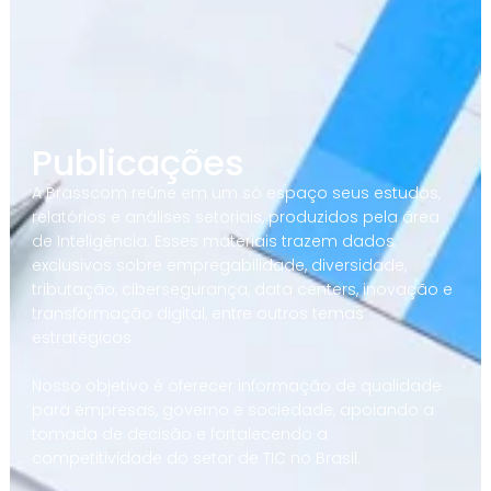
Publicações
A Brasscom reúne em um só espaço seus estudos,
relatórios e análises setoriais, produzidos pela área
de Inteligência. Esses materiais trazem dados
exclusivos sobre empregabilidade, diversidade,
tributação, cibersegurança, data centers, inovação e
transformação digital, entre outros temas
estratégicos.
Nosso objetivo é oferecer informação de qualidade
para empresas, governo e sociedade, apoiando a
tomada de decisão e fortalecendo a
competitividade do setor de TIC no Brasil.