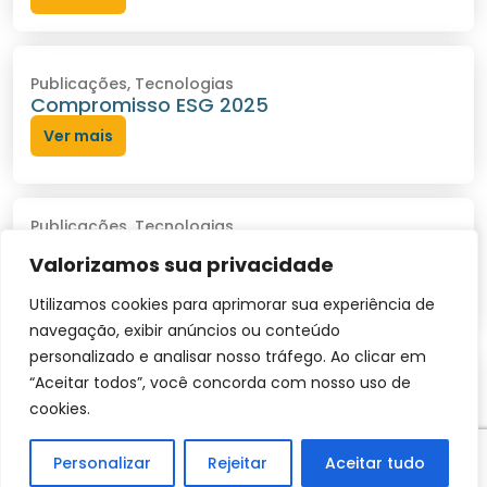
Publicações
,
Tecnologias
Compromisso ESG 2025
Ver mais
Publicações
,
Tecnologias
Atração de Investimentos em Data
Valorizamos sua privacidade
Centers no Brasil
Ver mais
Utilizamos cookies para aprimorar sua experiência de
navegação, exibir anúncios ou conteúdo
personalizado e analisar nosso tráfego. Ao clicar em
Publicações
,
Talentos
“Aceitar todos”, você concorda com nosso uso de
Monitor de Empregos e Salários – Agosto
cookies.
de 2025
Ver mais
Personalizar
Rejeitar
Aceitar tudo