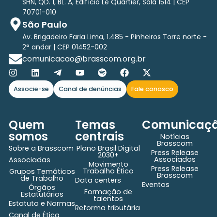
SHN, QD. 1, BL. A, Edifício Le Quartier, Sala 1514 | CEP
70701-010
São Paulo
Av. Brigadeiro Faria Lima, 1.485 - Pinheiros Torre norte -
2° andar | CEP 01452-002
comunicacao@brasscom.org.br
Associe-se
Canal de denúncias
Fale conosco
Quem
Temas
Comunicaç
somos
centrais
Notícias
Brasscom
Sobre a Brasscom
Plano Brasil Digital
Press Release
2030+
Associados
Associadas
Movimento
Press Release
Trabalho Ético
Grupos Temáticos
Brasscom
de Trabalho
Data centers
Eventos
Órgãos
Formação de
Estatutários
talentos
Estatuto e Normas
Reforma tributária
Canal de Ética