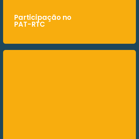
Participação no
PAT-RTC
Participação no
PAT-RTC
A Brasscom contribuiu diretamente para a
formulação do texto do PLP 68/2024, por
meio de reuniões técnicas e envio de
propostas ao grupo de trabalho da
Secretaria Extraordinária da Reforma
Tributária (SERT).