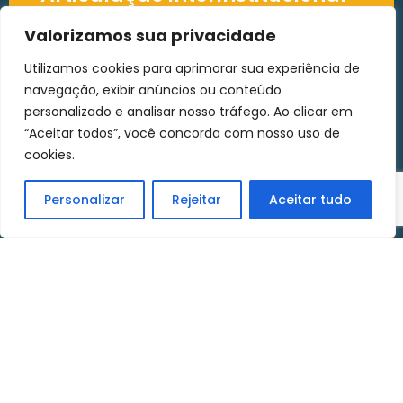
Valorizamos sua privacidade
Utilizamos cookies para aprimorar sua experiência de
navegação, exibir anúncios ou conteúdo
personalizado e analisar nosso tráfego. Ao clicar em
“Aceitar todos”, você concorda com nosso uso de
cookies.
Articulação
interinstitucional
Personalizar
Rejeitar
Aceitar tudo
Em parceria com outras entidades setoriais,
a Brasscom promoveu ajustes significativos
na redação sobre a responsabilidade
solidária das plataformas digitais.
Regulamentação da Lei
Complementar 214/2025