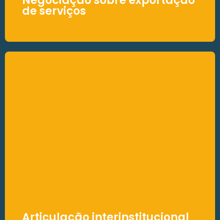
Negociação sobre exportação
de serviços
Negociação sobre
exportação de serviços
A Brasscom participou da construção do
texto aprovado pelo Congresso Nacional,
assegurando que a exportação de serviços
fosse contemplada de forma clara e
favorável ao setor.
Articulação interinstitucional