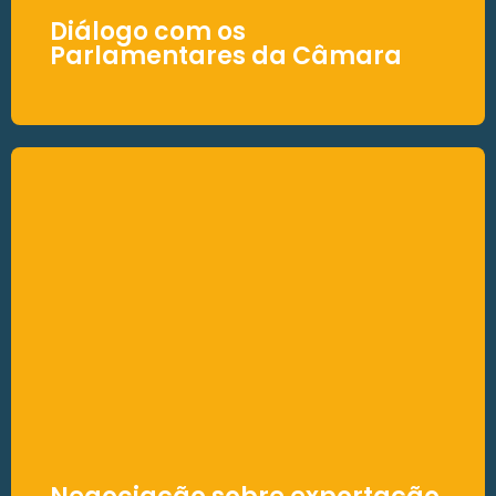
Diálogo com os
Parlamentares da Câmara
Diálogo com os
Parlamentares da Câmara
A atuação junto aos parlamentares resultou
na limitação da responsabilidade solidária
dos desenvolvedores de software,
garantindo maior segurança jurídica ao setor.