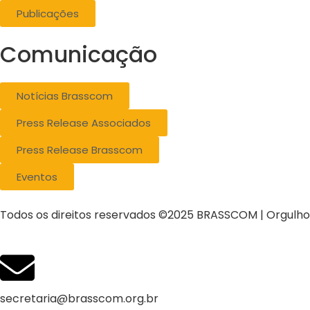
Publicações
Comunicação
Notícias Brasscom
Press Release Associados
Press Release Brasscom
Eventos
Todos os direitos reservados ©2025 BRASSCOM | Orgulh
secretaria@brasscom.org.br