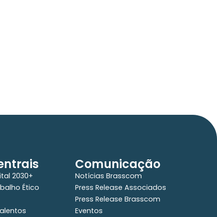
ntrais
Comunicação
ital 2030+
Notícias Brasscom
balho Ético
Press Release Associados
Press Release Brasscom
alentos
Eventos