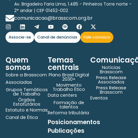
Av. Brigadeiro Faria Lima, 1.485 - Pinheiros Torre norte -
2° andar | CEP 01452-002
comunicacao@brasscom.org.br
Associe-se
Canal de denúncias
Fale conosco
Quem
Temas
Comunicaç
somos
centrais
Notícias
Brasscom
Sobre a Brasscom
Plano Brasil Digital
Press Release
2030+
Associados
Associadas
Movimento
Press Release
Trabalho Ético
Grupos Temáticos
Brasscom
de Trabalho
Data centers
Eventos
Órgãos
Formação de
Estatutários
talentos
Estatuto e Normas
Reforma tributária
Canal de Ética
Posicionamentos
Publicações