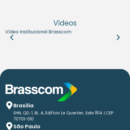
Vídeos
Vídeo Institucional Brasscom
P
Brasília
SHN, QD. 1, BL. A, Edifício Le Quartier, Sala 1514 | CEP
70701-010
São Paulo