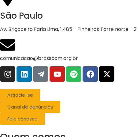
São Paulo
Av. Brigadeiro Faria Lima, 1.485 - Pinheiros Torre norte -
comunicacao@brasscom.org.br
Associe-se
Canal de denúncias
Fale conosco
Quem somos