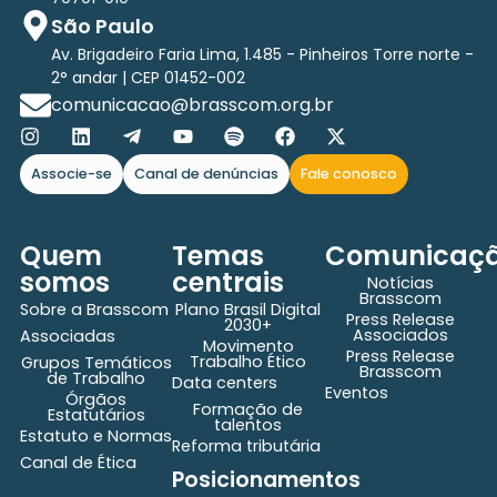
São Paulo
Av. Brigadeiro Faria Lima, 1.485 - Pinheiros Torre norte -
2° andar | CEP 01452-002
comunicacao@brasscom.org.br
Associe-se
Canal de denúncias
Fale conosco
Quem
Temas
Comunicaç
somos
centrais
Notícias
Brasscom
Sobre a Brasscom
Plano Brasil Digital
Press Release
2030+
Associados
Associadas
Movimento
Press Release
Trabalho Ético
Grupos Temáticos
Brasscom
de Trabalho
Data centers
Eventos
Órgãos
Formação de
Estatutários
talentos
Estatuto e Normas
Reforma tributária
Canal de Ética
Posicionamentos