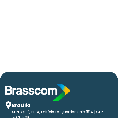
06/05/2026
Press Release Brasscom
AVISO DE PAUTA:
Em TecForum Pocket, Brasscom divulga
relatório exclusivo com projeção de até R$ 2
tri em tecnologias até 2029
Brasília
SHN, QD. 1, BL. A, Edifício Le Quartier, Sala 1514 | CEP
70701-010