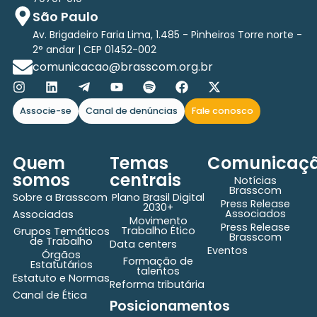
São Paulo
Av. Brigadeiro Faria Lima, 1.485 - Pinheiros Torre norte -
2° andar | CEP 01452-002
comunicacao@brasscom.org.br
Associe-se
Canal de denúncias
Fale conosco
Quem
Temas
Comunicaç
somos
centrais
Notícias
Brasscom
Sobre a Brasscom
Plano Brasil Digital
Press Release
2030+
Associados
Associadas
Movimento
Press Release
Trabalho Ético
Grupos Temáticos
Brasscom
de Trabalho
Data centers
Eventos
Órgãos
Formação de
Estatutários
talentos
Estatuto e Normas
Reforma tributária
Canal de Ética
Posicionamentos