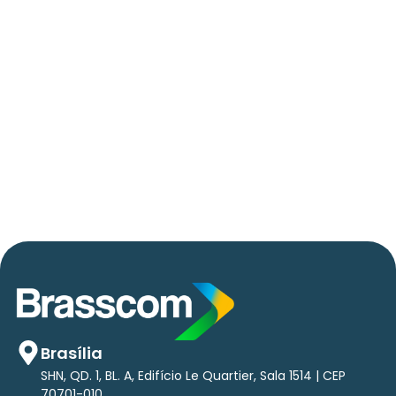
06/05/2026
Press Release Brasscom
AVISO DE PAUTA:
Em TecForum Pocket, Brasscom divulga
relatório exclusivo com projeção de até R$ 2
tri em tecnologias até 2029
Brasília
SHN, QD. 1, BL. A, Edifício Le Quartier, Sala 1514 | CEP
70701-010