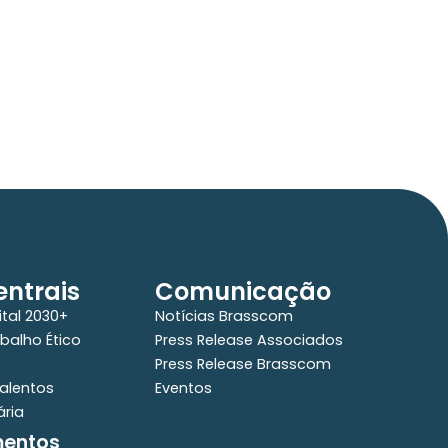
VISO DE PAUTA:
m TecForum Pocket, Brasscom divulga
elatório exclusivo com projeção de
té R$ 2 tri em tecnologias até 2029
ntrais
Comunicação
ital 2030+
Notícias Brasscom
balho Ético
Press Release Associados
Press Release Brasscom
alentos
Eventos
ária
mentos