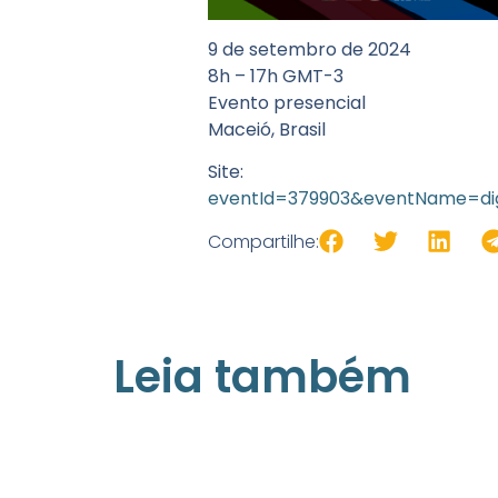
9 de setembro de 2024
8h – 17h GMT-3
Evento presencial
Maceió, Brasil
S
eventId=379903&eventName=dig
Compartilhe:
Leia também
21/05/2026
Press Release Associados