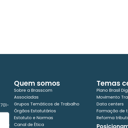
Estudo da Brasscom projeta até R$ 2
A
r
trilhões em investimentos em
E
tecnologias até 2029
r
a
Quem somos
Temas ce
Sobre a Brasscom
Plano Brasil Dig
Associadas
Movimento Tra
Grupos Temáticos de Trabalho
Data centers
0701-
Órgãos Estatutários
Formação de t
Estatuto e Normas
Reforma tribut
Canal de Ética
Posiciona
e - 2°