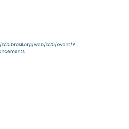
//b20brasil.org/web/b20/event/?
vancements
6/05/2026
ress Release Brasscom