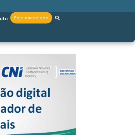
Seja associada
ato