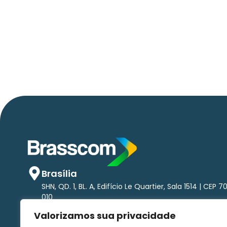
Apenas 16% rejeitam pagar taxa para
ter acesso a serviços digitais ao aluga
imóvel, revela pesquisa Datafolha
Brasília
SHN, QD. 1, BL. A, Edifício Le Quartier, Sala 1514 | CEP 7
010
São Paulo
Valorizamos sua privacidade
Av. Brigadeiro Faria Lima, 1.485 - Pinheiros Torre nort