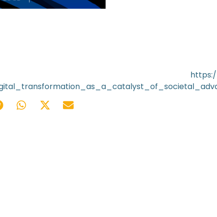
ite:
https:
ital_transformation_as_a_catalyst_of_societal_ad
08/05/2026
0
Press Release Brasscom
P