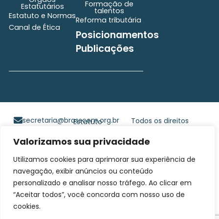
Formação de
Estatutários
talentos
Estatuto e Normas
Reforma tributária
Canal de Ética
Posicionamentos
Publicações
secretaria@brasscom.org.br
Todos os direitos
Estatuto
e Normas
reservados ©2025
Valorizamos sua privacidade
BRASSCOM |
Orgulhosamente
Utilizamos cookies para aprimorar sua experiência de
desenvolvido por
Gim
navegação, exibir anúncios ou conteúdo
Digital
personalizado e analisar nosso tráfego. Ao clicar em
“Aceitar todos”, você concorda com nosso uso de
cookies.