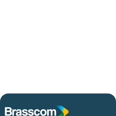
até 2029
06/05/2026
Press Release Brasscom
AVISO DE PAUTA:
Em TecForum Pocket, Brasscom divulga
relatório exclusivo com projeção de até R$ 2
tri em tecnologias até 2029