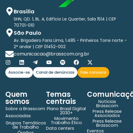
Brasília
SHN, QD. 1, BL. A, Edifício Le Quartier, Sala 1514 | CEP
70701-010
São Paulo
Av. Brigadeiro Faria Lima, 1.485 - Pinheiros Torre norte -
2° andar | CEP 01452-002
comunicacao@brasscom.org.br
Associe-se
Canal de denúncias
Fale conosco
Quem
Temas
Comunicaç
somos
centrais
Notícias
Brasscom
Sobre a Brasscom
Plano Brasil Digital
Press Release
2030+
Associados
Associadas
Movimento
Press Release
Trabalho Ético
Grupos Temáticos
Brasscom
de Trabalho
Data centers
Eventos
Órgãos