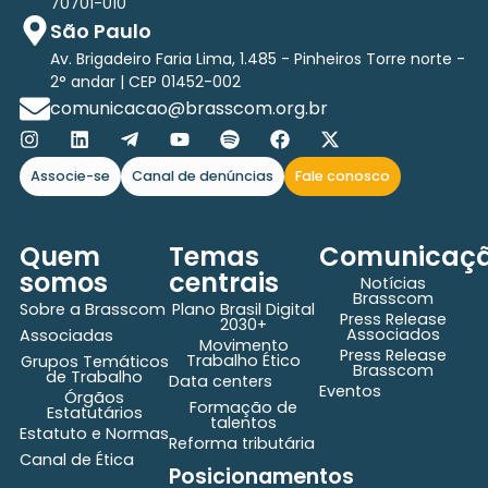
70701-010
São Paulo
Av. Brigadeiro Faria Lima, 1.485 - Pinheiros Torre norte -
2° andar | CEP 01452-002
comunicacao@brasscom.org.br
Associe-se
Canal de denúncias
Fale conosco
Quem
Temas
Comunicaç
somos
centrais
Notícias
Brasscom
Sobre a Brasscom
Plano Brasil Digital
Press Release
2030+
Associados
Associadas
Movimento
Press Release
Trabalho Ético
Grupos Temáticos
Brasscom
de Trabalho
Data centers
Eventos
Órgãos
Formação de
Estatutários
talentos
Estatuto e Normas
Reforma tributária
Canal de Ética
Posicionamentos