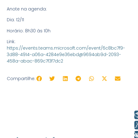
Anote na agenda:
Dia: 12/11
Horário: 8h30 às 10h
Link:
https://events.teams.microsoft.com/event/6c8bc7f9-
3d88-4914-a06a-4284e9e36ebd@9694ab9d-2093-
458a-abac-869c7f3f7dc2
Compartilhe:
Libras
Voz
+ Acessibilidade