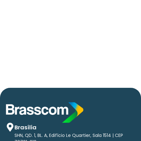
06/05/2026
Press Release Brasscom
AVISO DE PAUTA:
Em TecForum Pocket, Brasscom divulga
relatório exclusivo com projeção de até R$ 2
tri em tecnologias até 2029
Brasília
SHN, QD. 1, BL. A, Edifício Le Quartier, Sala 1514 | CEP