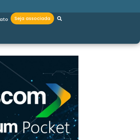
Seja associada
ato