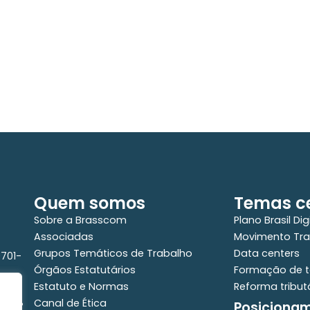
Estudo da Brasscom projeta até R$ 2
A
r
trilhões em investimentos em
E
tecnologias até 2029
r
a
Quem somos
Temas ce
Sobre a Brasscom
Plano Brasil Dig
Associadas
Movimento Tra
Grupos Temáticos de Trabalho
Data centers
0701-
Órgãos Estatutários
Formação de t
Estatuto e Normas
Reforma tribut
Canal de Ética
Posiciona
e - 2°