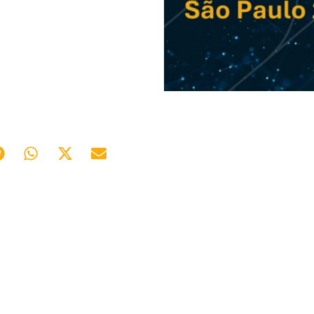
08/05/2026
0
Press Release Brasscom
P