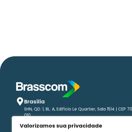
Apenas 16% rejeitam pagar taxa para
ter acesso a serviços digitais ao aluga
imóvel, revela pesquisa Datafolha
Brasília
SHN, QD. 1, BL. A, Edifício Le Quartier, Sala 1514 | CEP 7
010
São Paulo
Valorizamos sua privacidade
Av. Brigadeiro Faria Lima, 1.485 - Pinheiros Torre nort