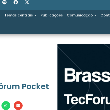
s
Temas centrais
Publicações
Comunicação
Cont
órum Pocket