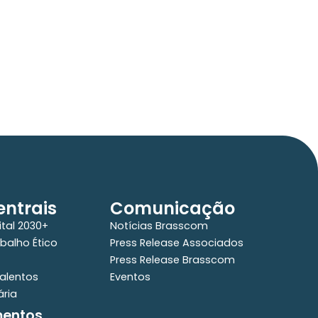
VISO DE PAUTA:
m TecForum Pocket, Brasscom divulga
elatório exclusivo com projeção de
té R$ 2 tri em tecnologias até 2029
ntrais
Comunicação
ital 2030+
Notícias Brasscom
balho Ético
Press Release Associados
Press Release Brasscom
alentos
Eventos
ária
mentos