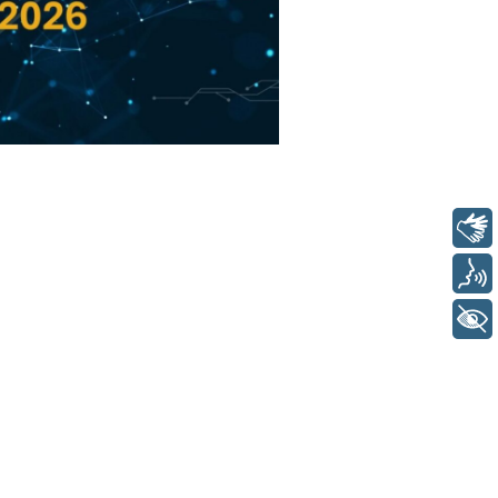
Libras
Voz
+ Acessibilidade
6/05/2026
ress Release Brasscom