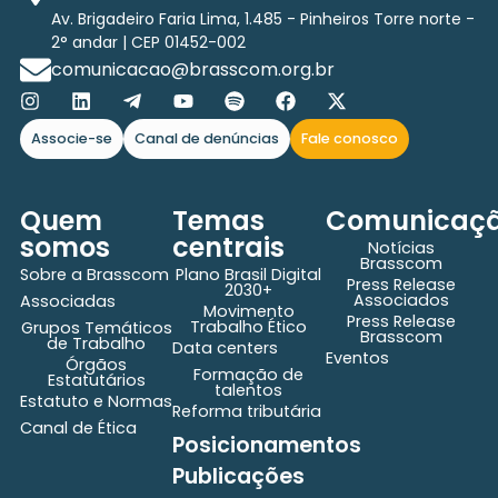
Av. Brigadeiro Faria Lima, 1.485 - Pinheiros Torre norte -
2° andar | CEP 01452-002
comunicacao@brasscom.org.br
Associe-se
Canal de denúncias
Fale conosco
Quem
Temas
Comunicaç
somos
centrais
Notícias
Brasscom
Sobre a Brasscom
Plano Brasil Digital
Press Release
2030+
Associados
Associadas
Movimento
Press Release
Trabalho Ético
Grupos Temáticos
Brasscom
de Trabalho
Data centers
Eventos
Órgãos
Formação de
Estatutários
talentos
Estatuto e Normas
Reforma tributária
Canal de Ética
Posicionamentos
Publicações