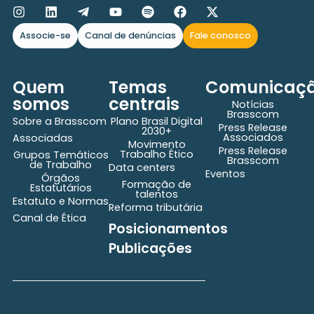
Associe-se
Canal de denúncias
Fale conosco
Quem
Temas
Comunicaç
somos
centrais
Notícias
Brasscom
Sobre a Brasscom
Plano Brasil Digital
Press Release
2030+
Associados
Associadas
Movimento
Press Release
Trabalho Ético
Grupos Temáticos
Brasscom
de Trabalho
Data centers
Eventos
Órgãos
Formação de
Estatutários
talentos
Estatuto e Normas
Reforma tributária
Canal de Ética
Posicionamentos
Publicações