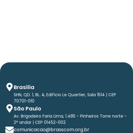
Press Release Brasscom
AVISO DE PAUTA:
Em TecForum Pocket, Brasscom divulga
relatório exclusivo com projeção de até R$ 2
tri em tecnologias até 2029
Brasília
SHN, QD. 1, BL. A, Edifício Le Quartier, Sala 1514 | CEP
70701-010
São Paulo
Av. Brigadeiro Faria Lima, 1.485 - Pinheiros Torre norte -
2° andar | CEP 01452-002
comunicacao@brasscom.org.br