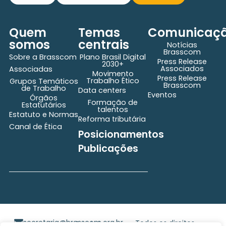
Quem
Temas
Comunicaç
somos
centrais
Notícias
Brasscom
Sobre a Brasscom
Plano Brasil Digital
Press Release
2030+
Associados
Associadas
Movimento
Press Release
Trabalho Ético
Grupos Temáticos
Brasscom
de Trabalho
Data centers
Eventos
Órgãos
Formação de
Estatutários
talentos
Estatuto e Normas
Reforma tributária
Canal de Ética
Posicionamentos
Publicações
secretaria@brasscom.org.br
Todos os direitos
Estatuto