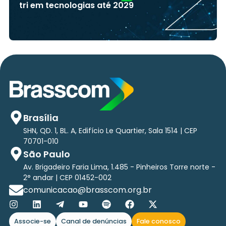
tri em tecnologias até 2029
Brasília
SHN, QD. 1, BL. A, Edifício Le Quartier, Sala 1514 | CEP
70701-010
São Paulo
Av. Brigadeiro Faria Lima, 1.485 - Pinheiros Torre norte -
2° andar | CEP 01452-002
comunicacao@brasscom.org.br
Associe-se
Canal de denúncias
Fale conosco