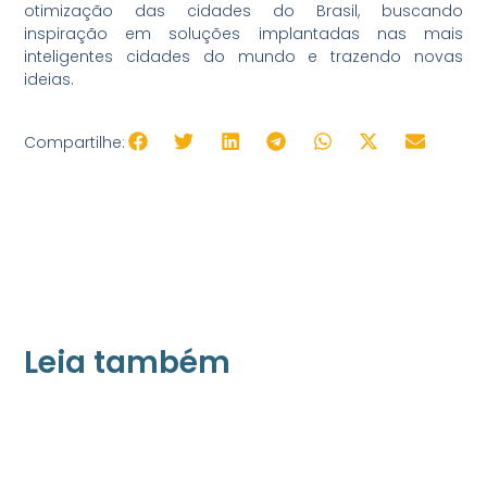
otimização das cidades do Brasil, buscando
inspiração em soluções implantadas nas mais
inteligentes cidades do mundo e trazendo novas
ideias.
Compartilhe:
Leia também
21/05/2026
Press Release Associados
Apenas 16% rejeitam pagar taxa para ter