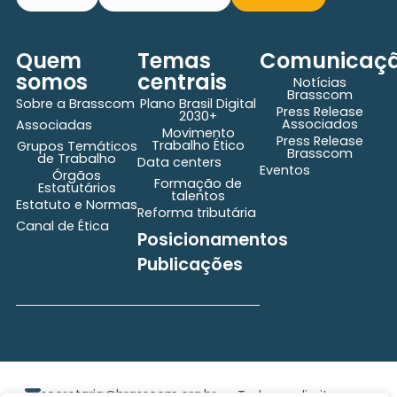
Quem
Temas
Comunicaç
somos
centrais
Notícias
Brasscom
Sobre a Brasscom
Plano Brasil Digital
Press Release
2030+
Associados
Associadas
Movimento
Press Release
Trabalho Ético
Grupos Temáticos
Brasscom
de Trabalho
Data centers
Eventos
Órgãos
Formação de
Estatutários
talentos
Estatuto e Normas
Reforma tributária
Canal de Ética
Posicionamentos
Publicações
secretaria@brasscom.org.br
Todos os direitos
Estatuto