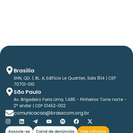
Em TecForum Pocket, Brasscom divulga
relatório exclusivo com projeção de até R$ 2
tri em tecnologias até 2029
Brasília
SHN, QD. 1, BL. A, Edifício Le Quartier, Sala 1514 | CEP
70701-010
São Paulo
Av. Brigadeiro Faria Lima, 1.485 - Pinheiros Torre norte -
2° andar | CEP 01452-002
comunicacao@brasscom.org.br
Associe-se
Canal de denúncias
Fale conosco