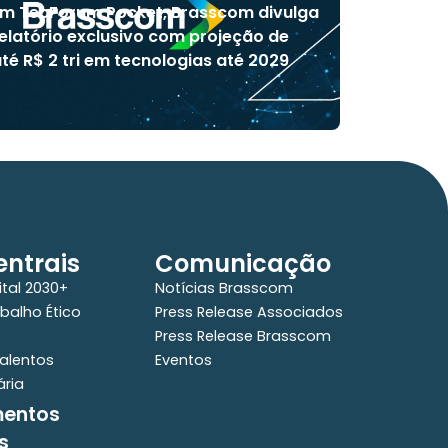
m TecForum Pocket, Brasscom divulga
elatório exclusivo com projeção de
té R$ 2 tri em tecnologias até 2029
ntrais
Comunicação
ital 2030+
Notícias Brasscom
balho Ético
Press Release Associados
Press Release Brasscom
alentos
Eventos
ária
mentos
s