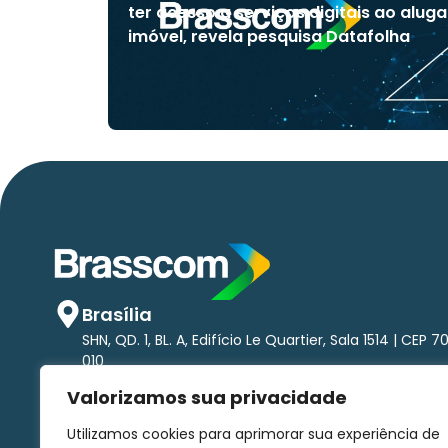
ter acesso a serviços digitais ao aluga
imóvel, revela pesquisa Datafolha
Brasília
SHN, QD. 1, BL. A, Edifício Le Quartier, Sala 1514 | CEP 7
010
São Paulo
Valorizamos sua privacidade
Av. Brigadeiro Faria Lima, 1.485 - Pinheiros Torre nort
andar | CEP 01452-002
Utilizamos cookies para aprimorar sua experiência de