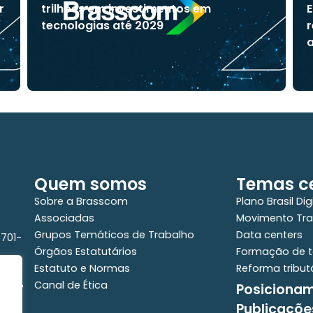
r
trilhões em investimentos em
E
tecnologias até 2029
r
a
Quem somos
Temas ce
Sobre a Brasscom
Plano Brasil Dig
Associadas
Movimento Tra
Grupos Temáticos de Trabalho
Data centers
0701-
Órgãos Estatutários
Formação de t
Estatuto e Normas
Reforma tribut
Canal de Ética
Posiciona
e - 2°
Publicaçõe