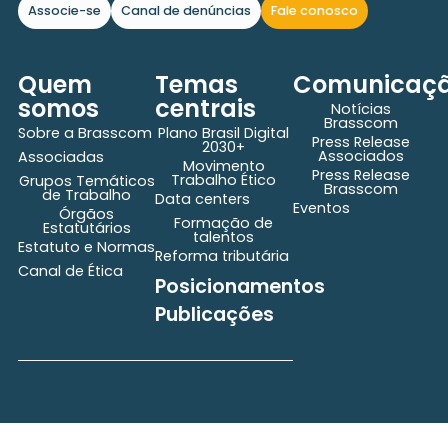
Associe-se
Canal de denúncias
Fale conosco
Quem
Temas
Comunicaç
somos
centrais
Notícias
Brasscom
Sobre a Brasscom
Plano Brasil Digital
Press Release
2030+
Associados
Associadas
Movimento
Press Release
Trabalho Ético
Grupos Temáticos
Brasscom
de Trabalho
Data centers
Eventos
Órgãos
Formação de
Estatutários
talentos
Estatuto e Normas
Reforma tributária
Canal de Ética
Posicionamentos
Publicações