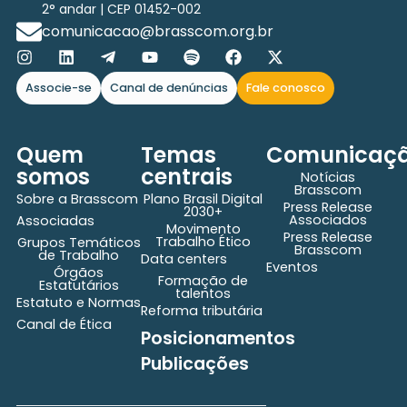
2° andar | CEP 01452-002
comunicacao@brasscom.org.br
Associe-se
Canal de denúncias
Fale conosco
Quem
Temas
Comunicaç
somos
centrais
Notícias
Brasscom
Sobre a Brasscom
Plano Brasil Digital
Press Release
2030+
Associados
Associadas
Movimento
Press Release
Trabalho Ético
Grupos Temáticos
Brasscom
de Trabalho
Data centers
Eventos
Órgãos
Formação de
Estatutários
talentos
Estatuto e Normas
Reforma tributária
Canal de Ética
Posicionamentos
Publicações