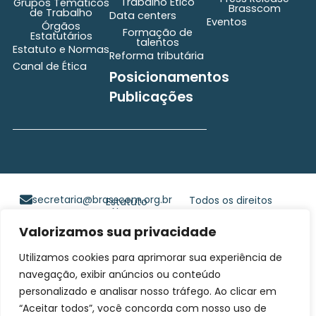
Trabalho Ético
Grupos Temáticos
Brasscom
de Trabalho
Data centers
Eventos
Órgãos
Formação de
Estatutários
talentos
Estatuto e Normas
Reforma tributária
Canal de Ética
Posicionamentos
Publicações
secretaria@brasscom.org.br
Todos os direitos
Estatuto
e Normas
reservados ©2025
Valorizamos sua privacidade
BRASSCOM |
Orgulhosamente
Utilizamos cookies para aprimorar sua experiência de
desenvolvido por
Gim
navegação, exibir anúncios ou conteúdo
Digital
personalizado e analisar nosso tráfego. Ao clicar em
“Aceitar todos”, você concorda com nosso uso de