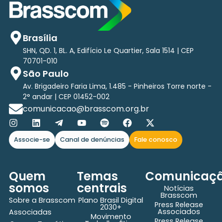
Brasília
SHN, QD. 1, BL. A, Edifício Le Quartier, Sala 1514 | CEP
70701-010
São Paulo
Av. Brigadeiro Faria Lima, 1.485 - Pinheiros Torre norte -
2° andar | CEP 01452-002
comunicacao@brasscom.org.br
Associe-se
Canal de denúncias
Fale conosco
Quem
Temas
Comunicaç
somos
centrais
Notícias
Brasscom
Sobre a Brasscom
Plano Brasil Digital
Press Release
2030+
Associados
Associadas
Movimento
Press Release