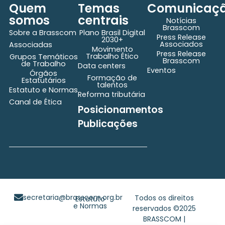
Quem
Temas
Comunicaç
somos
centrais
Notícias
Brasscom
Sobre a Brasscom
Plano Brasil Digital
Press Release
2030+
Associados
Associadas
Movimento
Press Release
Trabalho Ético
Grupos Temáticos
Brasscom
de Trabalho
Data centers
Eventos
Órgãos
Formação de
Estatutários
talentos
Estatuto e Normas
Reforma tributária
Canal de Ética
Posicionamentos
Publicações
secretaria@brasscom.org.br
Todos os direitos
Estatuto
e Normas
reservados ©2025
BRASSCOM |