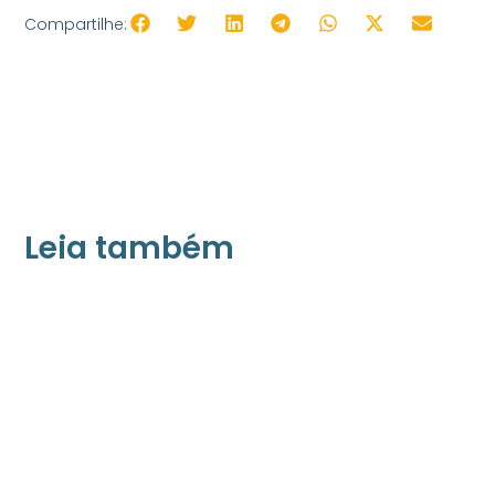
Compartilhe:
Leia também
21/05/2026
Press Release Associados
Apenas 16% rejeitam pagar taxa para ter
acesso a serviços digitais ao alugar imóvel,
revela pesquisa Datafolha