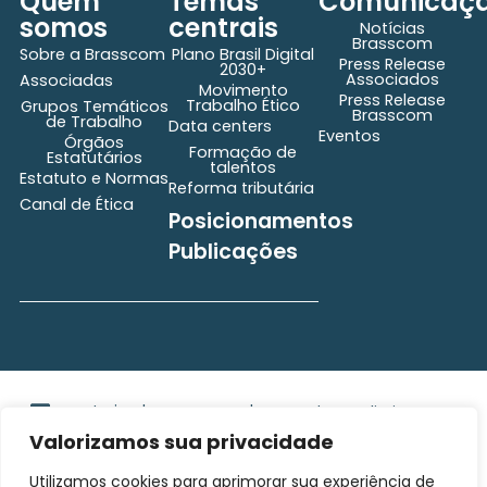
Quem
Temas
Comunicaç
somos
centrais
Notícias
Brasscom
Sobre a Brasscom
Plano Brasil Digital
Press Release
2030+
Associados
Associadas
Movimento
Press Release
Trabalho Ético
Grupos Temáticos
Brasscom
de Trabalho
Data centers
Eventos
Órgãos
Formação de
Estatutários
talentos
Estatuto e Normas
Reforma tributária
Canal de Ética
Posicionamentos
Publicações
secretaria@brasscom.org.br
Todos os direitos
Estatuto
e Normas
reservados ©2025
Valorizamos sua privacidade
BRASSCOM |
Orgulhosamente
Utilizamos cookies para aprimorar sua experiência de