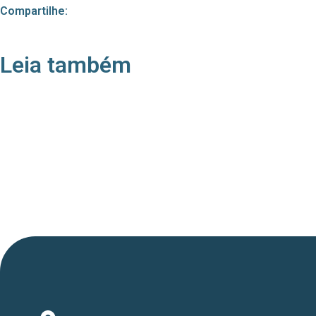
Compartilhe:
Leia também
21/05/2026
Press Release Associados
Apenas 16% rejeitam pagar taxa para ter acesso
a serviços digitais ao alugar imóvel, revela
pesquisa Datafolha