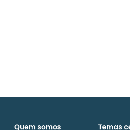
08/05/2026
Press Release Brasscom
Estudo da Brasscom projeta até R$ 2 trilhões em
investimentos em tecnologias até 2029
Quem somos
Temas ce