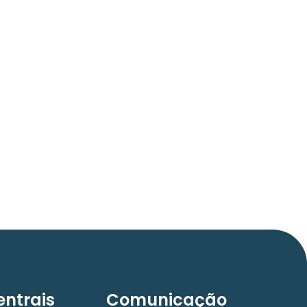
06/05/2026
Press Release Brasscom
AVISO DE PAUTA:
Em TecForum Pocket, Brasscom divulga relatório
exclusivo com projeção de até R$ 2 tri em
tecnologias até 2029
ntrais
Comunicação