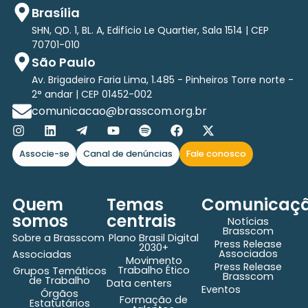
Brasília
SHN, QD. 1, BL. A, Edifício Le Quartier, Sala 1514 | CEP
70701-010
São Paulo
Av. Brigadeiro Faria Lima, 1.485 - Pinheiros Torre norte -
2° andar | CEP 01452-002
comunicacao@brasscom.org.br
Associe-se
Canal de denúncias
Fale conosco
Quem
Temas
Comunicaç
somos
centrais
Notícias
Brasscom
Sobre a Brasscom
Plano Brasil Digital
Press Release
2030+
Associados
Associadas
Movimento
Press Release
Trabalho Ético
Grupos Temáticos
Brasscom
de Trabalho
Data centers
Eventos
Órgãos
Formação de
Estatutários