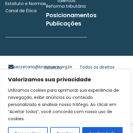
talentos
Estatuto e Normas
Reforma tributária
Canal de Ética
Posicionamentos
Publicações
secretaria@brasscom.org.br
Todos os direitos
Estatuto
e Normas
reservados ©2025
Valorizamos sua privacidade
BRASSCOM |
Orgulhosamente
Utilizamos cookies para aprimorar sua experiência de
desenvolvido por
Gim
navegação, exibir anúncios ou conteúdo
Digital
personalizado e analisar nosso tráfego. Ao clicar em
“Aceitar todos”, você concorda com nosso uso de
cookies.