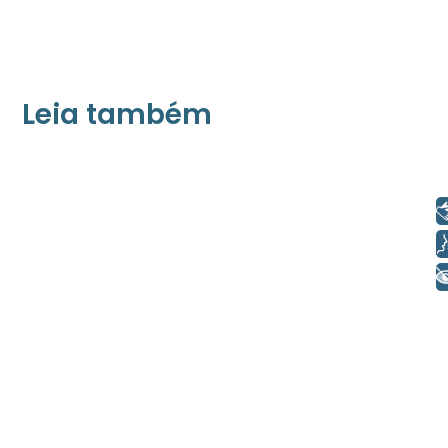
Leia também
21/05/2026
Press Release Associados
Libras
Apenas 16% rejeitam pagar taxa para ter
acesso a serviços digitais ao alugar imóvel,
Voz
revela pesquisa Datafolha
+ Acessibilidade
08/05/2026
Press Release Brasscom
Estudo da Brasscom projeta até R$ 2