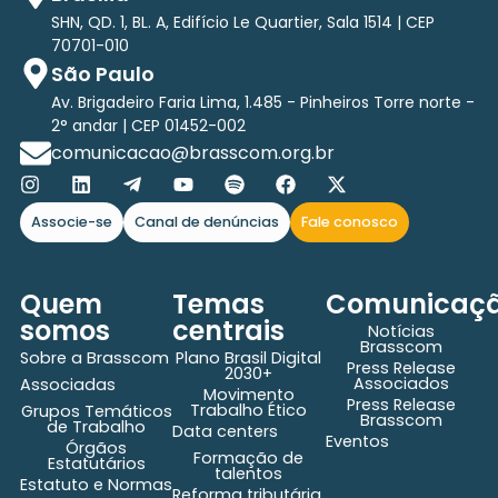
SHN, QD. 1, BL. A, Edifício Le Quartier, Sala 1514 | CEP
70701-010
São Paulo
Av. Brigadeiro Faria Lima, 1.485 - Pinheiros Torre norte -
2° andar | CEP 01452-002
comunicacao@brasscom.org.br
Associe-se
Canal de denúncias
Fale conosco
Quem
Temas
Comunicaç
somos
centrais
Notícias
Brasscom
Sobre a Brasscom
Plano Brasil Digital
Press Release
2030+
Associados
Associadas
Movimento
Press Release
Trabalho Ético
Grupos Temáticos
Brasscom
de Trabalho
Data centers
Eventos
Órgãos
Formação de
Estatutários
talentos
Estatuto e Normas
Reforma tributária