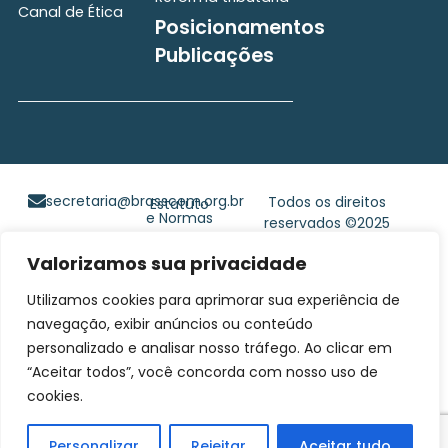
Canal de Ética
Posicionamentos
Publicações
secretaria@brasscom.org.br
Todos os direitos
Estatuto
e Normas
reservados ©2025
BRASSCOM |
Valorizamos sua privacidade
Orgulhosamente
desenvolvido por
Gim
Utilizamos cookies para aprimorar sua experiência de
Digital
navegação, exibir anúncios ou conteúdo
personalizado e analisar nosso tráfego. Ao clicar em
“Aceitar todos”, você concorda com nosso uso de
cookies.
Personalizar
Rejeitar
Aceitar tudo