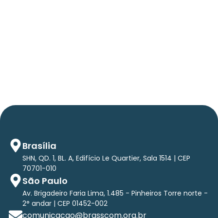
06/05/2026
Press Release Brasscom
AVISO DE PAUTA:
Em TecForum Pocket, Brasscom divulga
relatório exclusivo com projeção de até R$ 2
tri em tecnologias até 2029
Brasília
SHN, QD. 1, BL. A, Edifício Le Quartier, Sala 1514 | CEP
70701-010
São Paulo
Av. Brigadeiro Faria Lima, 1.485 - Pinheiros Torre norte -
2° andar | CEP 01452-002
comunicacao@brasscom.org.br