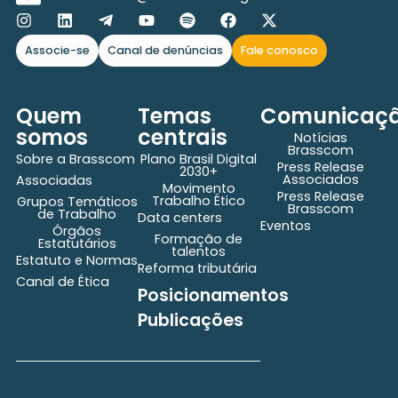
Associe-se
Canal de denúncias
Fale conosco
Quem
Temas
Comunicaç
somos
centrais
Notícias
Brasscom
Sobre a Brasscom
Plano Brasil Digital
Press Release
2030+
Associados
Associadas
Movimento
Press Release
Trabalho Ético
Grupos Temáticos
Brasscom
de Trabalho
Data centers
Eventos
Órgãos
Formação de
Estatutários
talentos
Estatuto e Normas
Reforma tributária
Canal de Ética
Posicionamentos
Publicações