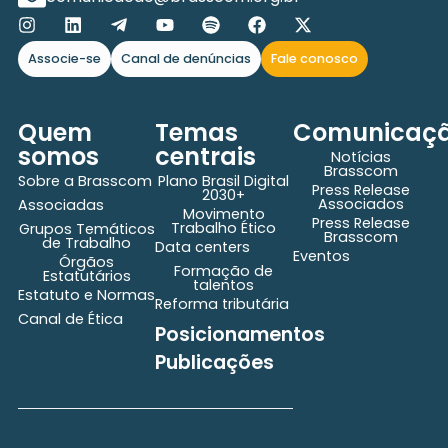
Associe-se
Canal de denúncias
Fale conosco
Quem
Temas
Comunicaç
somos
centrais
Notícias
Brasscom
Sobre a Brasscom
Plano Brasil Digital
Press Release
2030+
Associados
Associadas
Movimento
Press Release
Trabalho Ético
Grupos Temáticos
Brasscom
de Trabalho
Data centers
Eventos
Órgãos
Formação de
Estatutários
talentos
Estatuto e Normas
Reforma tributária
Canal de Ética
Posicionamentos
Publicações