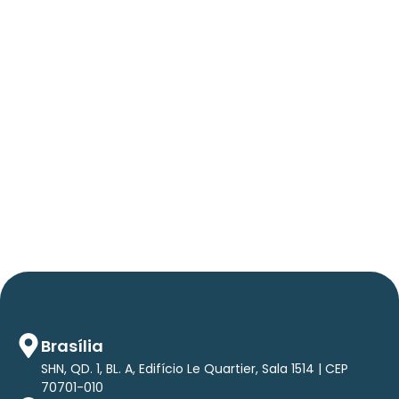
06/05/2026
Press Release Brasscom
AVISO DE PAUTA:
Em TecForum Pocket, Brasscom divulga
relatório exclusivo com projeção de até R$ 2
tri em tecnologias até 2029
Brasília
SHN, QD. 1, BL. A, Edifício Le Quartier, Sala 1514 | CEP
70701-010