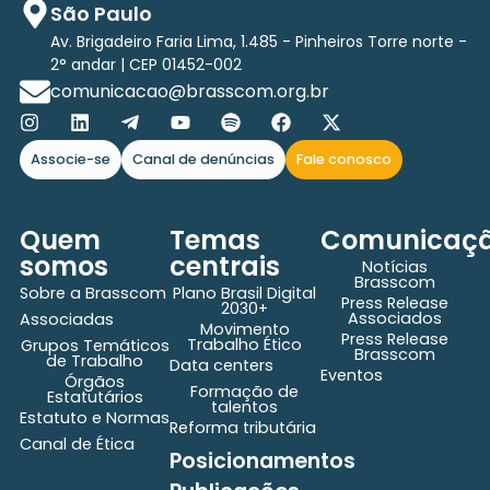
São Paulo
Av. Brigadeiro Faria Lima, 1.485 - Pinheiros Torre norte -
2° andar | CEP 01452-002
comunicacao@brasscom.org.br
Associe-se
Canal de denúncias
Fale conosco
Quem
Temas
Comunicaç
somos
centrais
Notícias
Brasscom
Sobre a Brasscom
Plano Brasil Digital
Press Release
2030+
Associados
Associadas
Movimento
Press Release
Trabalho Ético
Grupos Temáticos
Brasscom
de Trabalho
Data centers
Eventos
Órgãos
Formação de
Estatutários
talentos
Estatuto e Normas
Reforma tributária
Canal de Ética
Posicionamentos