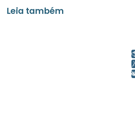
Leia também
21/05/2026
Press Release Associados
Apenas 16% rejeitam pagar taxa para ter
acesso a serviços digitais ao alugar imóvel,
Libras
revela pesquisa Datafolha
Voz
+ Acessibilidade
08/05/2026
Press Release Brasscom
Estudo da Brasscom projeta até R$ 2
trilhões em investimentos em tecnologias
até 2029