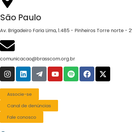
São Paulo
Av. Brigadeiro Faria Lima, 1.485 - Pinheiros Torre norte -
comunicacao@brasscom.org.br
Associe-se
Canal de denúncias
Fale conosco