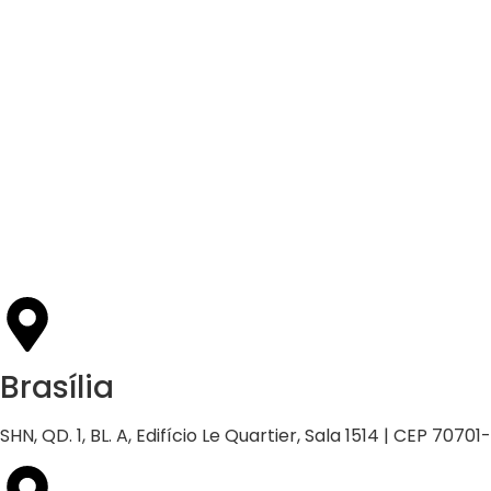
21/05/2026
Press Release Associados
Apenas 16% rejeitam pagar taxa para ter acesso
a serviços digitais ao alugar imóvel, revela
pesquisa Datafolha
Brasília
SHN, QD. 1, BL. A, Edifício Le Quartier, Sala 1514 | CEP 70701