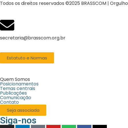
Todos os direitos reservados ©2025 BRASSCOM | Orgulh
secretaria@brasscom.org.br
Estatuto e Normas
Quem Somos
Posicionamentos
Temas centrais
Publicações
Comunicação
Contato
Seja associada
Siga-nos