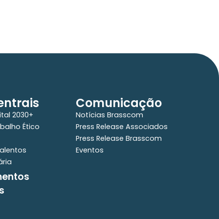
té R$ 2 tri em tecnologias até 2029
ntrais
Comunicação
ital 2030+
Notícias Brasscom
balho Ético
Press Release Associados
Press Release Brasscom
alentos
Eventos
ária
mentos
s