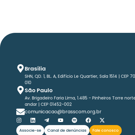
Brasília
SHN, QD. 1, BL. A, Edifício Le Quartier, Sala 1514 | CEP 7
010
São Paulo
Av. Brigadeiro Faria Lima, 1.485 - Pinheiros Torre nort
andar | CEP 01452-002
comunicacao@brasscom.org.br
Associe-se
Canal de denúncias
Fale conosco