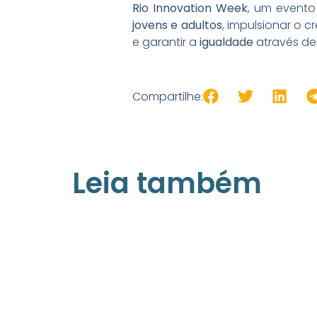
Rio Innovation Week
, um event
jovens e adultos
, impulsionar o 
e garantir a
igualdade
através de
Compartilhe:
Leia também
21/05/2026
Press Release Associados
Apenas 16% rejeitam pagar taxa para
ter acesso a serviços digitais ao aluga
imóvel, revela pesquisa Datafolha