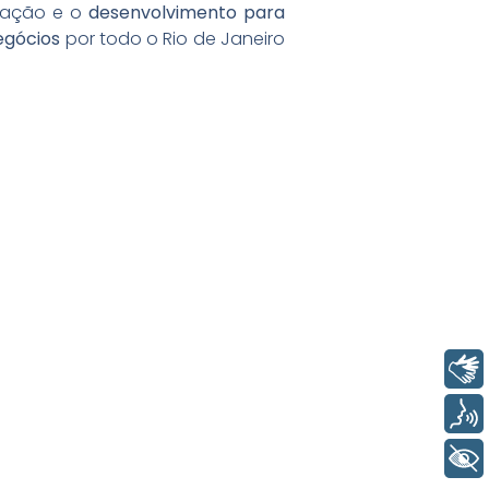
cação e o
desenvolvimento para
egócios
por todo o Rio de Janeiro
Libras
6/05/2026
ress Release Brasscom
Voz
VISO DE PAUTA:
m TecForum Pocket, Brasscom divulga
+ Acessibilidade
elatório exclusivo com projeção de