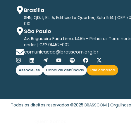
Brasília
SHN, QD. 1, BL. A, Edifício Le Quartier, Sala 1514 | CEP 7
010
São Paulo
Av. Brigadeiro Faria Lima, 1.485 - Pinheiros Torre nort
andar | CEP 01452-002
comunicacao@brasscom.org.br
Associe-se
Canal de denúncias
Fale conosco
Todos os direitos reservados ©2025 BRASSCOM | Orgulho
Quem Somos