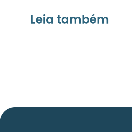
Leia também
21/05/2026
Press Release Associados
Apenas 16% rejeitam pagar taxa para
ter acesso a serviços digitais ao aluga
imóvel, revela pesquisa Datafolha