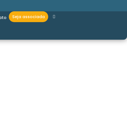
Seja associada
ato