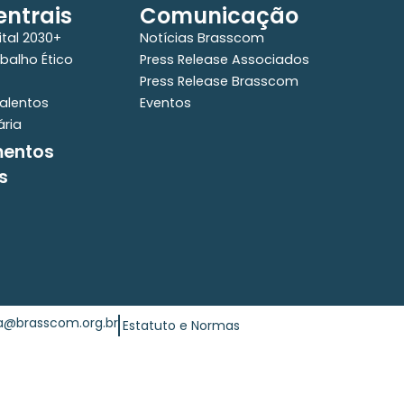
ntrais
Comunicação
ital 2030+
Notícias Brasscom
balho Ético
Press Release Associados
Press Release Brasscom
alentos
Eventos
ária
mentos
s
ia@brasscom.org.br
Estatuto e Normas