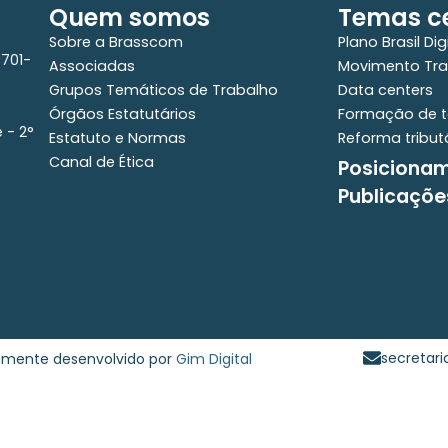
Quem somos
Temas ce
Sobre a Brasscom
Plano Brasil Dig
0701-
Associadas
Movimento Tra
Grupos Temáticos de Trabalho
Data centers
Órgãos Estatutários
Formação de t
e - 2°
Estatuto e Normas
Reforma tribut
Canal de Ética
Posiciona
Publicaçõe
secretar
samente desenvolvido por
Gim Digital