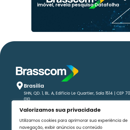
imóvel, revela pesquisa Datafolha
Brasília
SHN, QD. 1, BL. A, Edifício Le Quartier, Sala 1514 | CEP 7
010
São Paulo
Valorizamos sua privacidade
Av. Brigadeiro Faria Lima, 1.485 - Pinheiros Torre nort
andar | CEP 01452-002
Utilizamos cookies para aprimorar sua experiência de
comunicacao@brasscom.org.br
navegação, exibir anúncios ou conteúdo