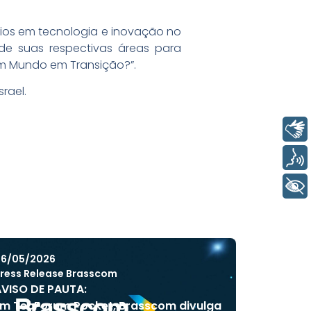
ios em tecnologia e inovação no
 de suas respectivas áreas para
um Mundo em Transição?”.
rael.
Libras
Voz
+ Acessibilidade
6/05/2026
ress Release Brasscom
VISO DE PAUTA:
m TecForum Pocket, Brasscom divulga