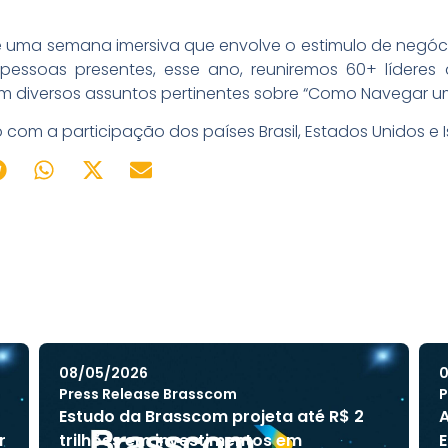
e uma semana imersiva que envolve o estimulo de negóc
 pessoas presentes, esse ano, reuniremos 60+ líderes
em diversos assuntos pertinentes sobre “Como Navegar 
 com a participação dos países Brasil, Estados Unidos e Is
08/05/2026
0
Press Release Brasscom
P
Estudo da Brasscom projeta até R$ 2
A
r
trilhões em investimentos em
E