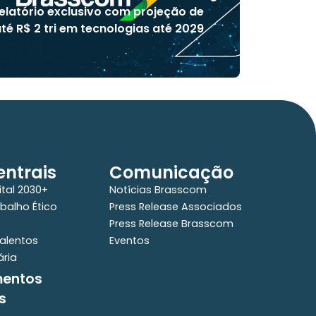
elatório exclusivo com projeção de
té R$ 2 tri em tecnologias até 2029
ntrais
Comunicação
ital 2030+
Notícias Brasscom
balho Ético
Press Release Associados
Press Release Brasscom
alentos
Eventos
ária
mentos
s