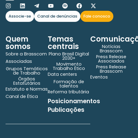
Associe-se
Canal de denúncias
Fale conosco
Quem
Temas
Comunicaç
somos
centrais
Notícias
Brasscom
Sobre a Brasscom
Plano Brasil Digital
Press Release
2030+
Associados
Associadas
Movimento
Press Release
Trabalho Ético
Grupos Temáticos
Brasscom
de Trabalho
Data centers
Eventos
Órgãos
Formação de
Estatutários
talentos
Estatuto e Normas
Reforma tributária
Canal de Ética
Posicionamentos
Publicações