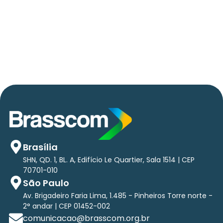
AVISO DE PAUTA:
Em TecForum Pocket, Brasscom divulga
relatório exclusivo com projeção de até R$ 2
tri em tecnologias até 2029
Brasília
SHN, QD. 1, BL. A, Edifício Le Quartier, Sala 1514 | CEP
70701-010
São Paulo
Av. Brigadeiro Faria Lima, 1.485 - Pinheiros Torre norte -
2° andar | CEP 01452-002
comunicacao@brasscom.org.br