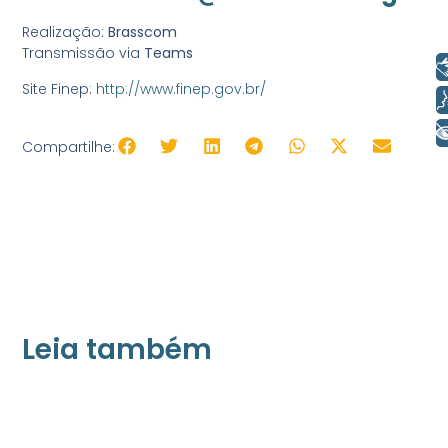
Realização:
Brasscom
Transmissão via
Teams
Libras
Site Finep:
http://www.finep.gov.br/
Voz
+ Acessibilidade
Compartilhe:
Leia também
21/05/2026
Press Release Associados
Apenas 16% rejeitam pagar taxa para ter