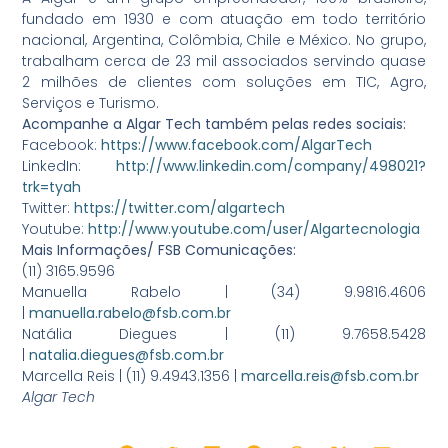
fundado em 1930 e com atuação em todo território
nacional, Argentina, Colômbia, Chile e México. No grupo,
trabalham cerca de 23 mil associados servindo quase
2 milhões de clientes com soluções em TIC, Agro,
Serviços e Turismo.
Acompanhe a Algar Tech também pelas redes sociais:
Facebook:
https://www.facebook.com/AlgarTech
LinkedIn:
http://www.linkedin.com/company/498021?
trk=tyah
Twitter:
https://twitter.com/algartech
Youtube:
http://www.youtube.com/user/Algartecnologia
Mais Informações/ FSB Comunicações:
(11) 3165.9596
Manuella Rabelo | (34) 9.9816.4606
|
manuella.rabelo@fsb.com.br
Natália Diegues | (11) 9.7658.5428
|
natalia.diegues@fsb.com.br
Marcella Reis | (11) 9.4943.1356 |
marcella.reis@fsb.com.br
Algar Tech