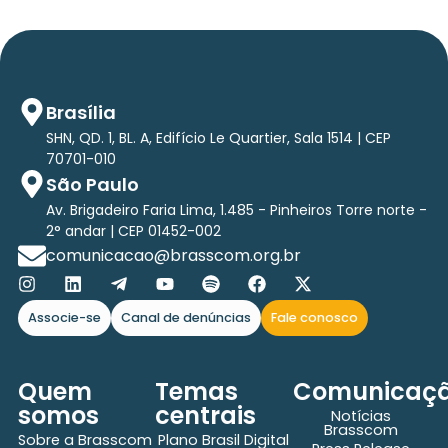
Brasília
SHN, QD. 1, BL. A, Edifício Le Quartier, Sala 1514 | CEP
70701-010
São Paulo
Av. Brigadeiro Faria Lima, 1.485 - Pinheiros Torre norte -
2° andar | CEP 01452-002
comunicacao@brasscom.org.br
Associe-se
Canal de denúncias
Fale conosco
Quem
Temas
Comunicaç
somos
centrais
Notícias
Brasscom
Sobre a Brasscom
Plano Brasil Digital