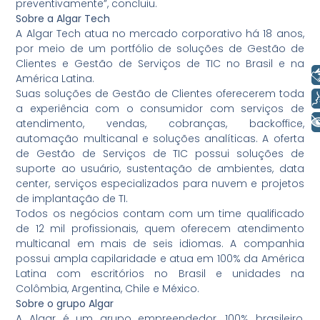
preventivamente”, concluiu.
Sobre a Algar Tech
A Algar Tech atua no mercado corporativo há 18 anos,
por meio de um portfólio de soluções de Gestão de
Clientes e Gestão de Serviços de TIC no Brasil e na
Libras
América Latina.
Suas soluções de Gestão de Clientes oferecerem toda
Voz
a experiência com o consumidor com serviços de
+ Acessibilidade
atendimento, vendas, cobranças, backoffice,
automação multicanal e soluções analíticas. A oferta
de Gestão de Serviços de TIC possui soluções de
suporte ao usuário, sustentação de ambientes, data
center, serviços especializados para nuvem e projetos
de implantação de TI.
Todos os negócios contam com um time qualificado
de 12 mil profissionais, quem oferecem atendimento
multicanal em mais de seis idiomas. A companhia
possui ampla capilaridade e atua em 100% da América
Latina com escritórios no Brasil e unidades na
Colômbia, Argentina, Chile e México.
Sobre o grupo Algar
A Algar é um grupo empreendedor, 100% brasileiro,