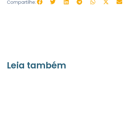
Compartilhe:
Leia também
21/05/2026
Press Release Associados
Apenas 16% rejeitam pagar taxa para ter
acesso a serviços digitais ao alugar imóvel,
revela pesquisa Datafolha