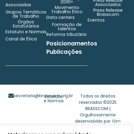
Press Release
2030+
Associados
Associadas
Movimento
Press Release
Trabalho Ético
Grupos Temáticos
Brasscom
de Trabalho
Data centers
Eventos
Órgãos
Formação de
Estatutários
talentos
Estatuto e Normas
Reforma tributária
Canal de Ética
Posicionamentos
Publicações
secretaria@brasscom.org.br
Todos os direitos
Estatuto
e Normas
reservados ©2025
BRASSCOM |
Orgulhosamente
desenvolvido por
Gim
Digital