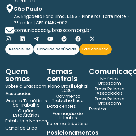
70701-010
São Paulo
Av. Brigadeiro Faria Lima, 1.485 - Pinheiros Torre norte -
2° andar | CEP 01452-002
comunicacao@brasscom.org.br
Associe-se
Canal de denúncias
Fale conosco
Quem
Temas
Comunicaç
somos
centrais
Notícias
Brasscom
Sobre a Brasscom
Plano Brasil Digital
Press Release
2030+
Associados
Associadas
Movimento
Press Release
Trabalho Ético
Grupos Temáticos
Brasscom
de Trabalho
Data centers
Eventos
Órgãos
Formação de
Estatutários
talentos
Estatuto e Normas
Reforma tributária
Canal de Ética
Posicionamentos