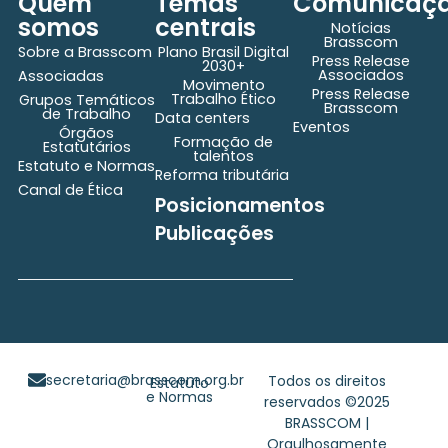
Quem
Temas
Comunicaç
somos
centrais
Notícias
Brasscom
Sobre a Brasscom
Plano Brasil Digital
Press Release
2030+
Associados
Associadas
Movimento
Press Release
Trabalho Ético
Grupos Temáticos
Brasscom
de Trabalho
Data centers
Eventos
Órgãos
Formação de
Estatutários
talentos
Estatuto e Normas
Reforma tributária
Canal de Ética
Posicionamentos
Publicações
secretaria@brasscom.org.br
Todos os direitos
Estatuto
e Normas
reservados ©2025
BRASSCOM |
Orgulhosamente