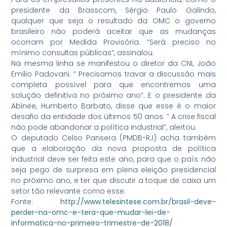
presidente da Brasscom, Sérgio Paulo Galindo,
qualquer que seja o resultado da OMC o governo
brasileiro não poderá aceitar que as mudanças
ocorram por Medida Provisória. “Será preciso no
mínimo consultas públicas”, assinalou.
Na mesma linha se manifestou o diretor da CNI, João
Emilio Padovani. ” Precisamos travar a discussão mais
completa possível para que encontremos uma
solução definitiva no próximo ano”. E o presidente da
Abinee, Humberto Barbato, disse que esse é o maior
desafio da entidade dos últimos 50 anos. ” A crise fiscal
não pode abandonar a política industrial”, alertou.
O deputado Celso Pansera (PMDB-RJ) acha também
que a elaboração da nova proposta de política
industrial deve ser feita este ano, para que o país não
seja pego de surpresa em plena eleição presidencial
no próximo ano, e ter que discutir a toque de caixa um
setor tão relevante como esse.
Fonte:
http://www.telesintese.com.br/brasil-deve-
perder-na-omc-e-tera-que-mudar-lei-de-
informatica-no-primeiro-trimestre-de-2018/