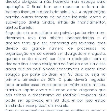
decisão obrigatória, não havendo mais espaço para
apelação. O Brasil tem que repensar a forma da
isenção fiscal, que é proibida pela OMC. A organização
permite outras formas de política industrial como a
subvenção direta, fundos, linhas de financiamento”,
alertou Daniela.
Segundo ela, o resultado do painel, que terminou em
dezembro, teve três árbitros independentes e a
decisão teria que ser conhecida em fevereiro, mas
devido ao grande número de processos na
organização ele só deverá ser divulgado em agosto,
quando então deverá ser feita a apelação, com a
decisão final sendo divulgada no final do ano. Ela disse
ainda que os dois blocos econômicos querem uma
solução por parte do Brasil em 90 dias, ou seja no
primeiro trimestre de 2018. O país deverá negociar
para ampliar esse prazo, para no máximo seis meses.
“Tanto o Japão como a Europa estão alegando que
nós temos o mecanismo da Medida Provisória, que
pode ser aprovada em 90 dias, e por isso estão
insistindo nesse prazo”, afirmou ela.
Para os empresários presentes na audiência, como o