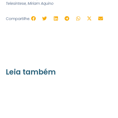
Telesintese, Miriam Aquino
Compartilhe:
Leia também
10/06/2026
Press Release Brasscom
Brasscom elege Novo Conselho de
Administração e Conselho Fiscal para o
biênio 2026–2028