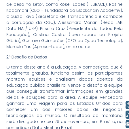
de peso no setor, como Roseli Lopes (FEBRACE), Rosine
Kadamani (CEO – Fundadora da Blockchain Academy),
Claudia Taya (Secretária de Transparência e combate
à corrupção da CGU), Alessandra Montini (Head LAB
Data FIA / USP), Priscila Cruz (Presidente do Todos Pela
Educação), Cristina Castro (idealizadora do Projeto
Glória), Gustavo Guimarães (CEO da Qubo Tecnologia),
Marcelo Tas (Apresentador), entre outros.
2º Desafio de Dados
O tema deste ano é a Educação. A competição, que é
totalmente gratuita, funciona assim: os participantes
montam equipes e analisam dados abertos da
educação pública brasileira. Vence o desafio a equipe
que conseguir transformar informações em grandes
ideias e soluções para a área. A equipe vencedora
ganhará uma viagem para os Estados Unidos para
Libras
conhecer um dos maiores pólos de negócios
Voz
tecnológicos do mundo. O resultado da maratona
será divulgado no dia ‪26 de novembro, em Brasília, na
+ Acessibilidade
conferência Data Meeting Brazil.