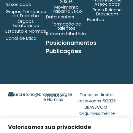
2030+
Associados
Associadas
Movimento
Press Release
Trabalho Ético
Grupos Temáticos
Brasscom
de Trabalho
Data centers
Eventos
Órgãos
Formação de
Estatutários
talentos
Estatuto e Normas
Reforma tributária
Canal de Ética
Posicionamentos
Publicações
secretaria@brasscom.org.br
Todos os direitos
Estatuto
e Normas
reservados ©2025
BRASSCOM |
Orgulhosamente
desenvolvido por
Gim
Digital
Valorizamos sua privacidade