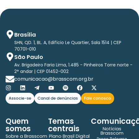
Brasília
SHN, QD. 1, BL. A, Edifício Le Quartier, Sala 1514 | CEP
70701-010
São Paulo
Av. Brigadeiro Faria Lima, 1.485 - Pinheiros Torre norte -
2° andar | CEP 01452-002
comunicacao@brasscom.org.br
Associe-se
Canal de denúncias
Fale conosco
Quem
Temas
Comunicaç
somos
centrais
Notícias
Brasscom
Sobre a Brasscom
Plano Brasil Digital
Press Release