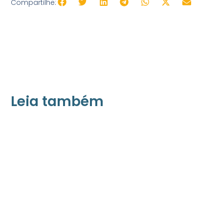
Compartilhe:
Leia também
21/05/2026
Press Release Associados
Apenas 16% rejeitam pagar taxa para ter
acesso a serviços digitais ao alugar imóvel,
revela pesquisa Datafolha