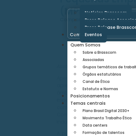
(MPEs)”
Notícias Brasscom
Compartilhe:
Press Release Associa
Press Release Brassc
Contato
Eventos
Quem Somos
Sobre a Brasscom
Associadas
Associação atuou do lançamento
Grupos temáticos de trabal
Órgãos estatutários
Apenas 37% das pequenas emp
Canal de Ética
apresentado na “Cartilha de Ci
Estatuto e Normas
âmbito do Diálogo Digital Brasi
Posicionamentos
importância da segurança ciber
Temas centrais
como a Associação Brasileira d
Plano Brasil Digital 2030+
Comunicação (TIC) e de Tecnolo
Movimento Trabalho Ético
Industriais (VDMA).
Data centers
Formação de talentos
A publicação está dividida em 