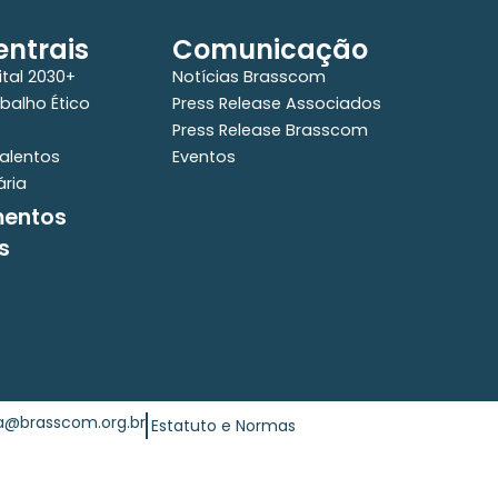
ntrais
Comunicação
ital 2030+
Notícias Brasscom
balho Ético
Press Release Associados
Press Release Brasscom
alentos
Eventos
ária
mentos
s
ia@brasscom.org.br
Estatuto e Normas