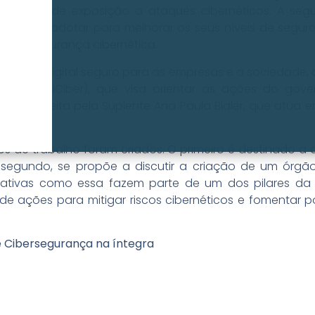
o seu nível de exposição a ataques cibernéticos. A s
s podem adotar para melhorar os seus níveis de segur
te de segurança cibernética.
biente digital seguro para as empresas e a sociedade,
rança (CNCiber), que visa orientar as ações do gov
ação é feita pela Suplente Ana Paula Bialer, que atua 
s de trabalho foram criados. O primeiro é destinado a a
 segundo, se propõe a discutir a criação de um órgã
ciativas como essa fazem parte de um dos pilares da B
e ações para mitigar riscos cibernéticos e fomentar p
e Cibersegurança na íntegra