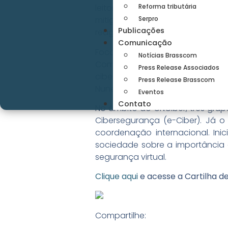
Reforma tributária
leitores avaliar rapidamente 
Serpro
mitigação de riscos que as MPE
Publicações
reagir após descobrir um inciden
Comunicação
Focada na importância de um am
Notícias Brasscom
Comitê Nacional de Cibersegu
Press Release Associados
cibernética do Brasil.
A represent
Press Release Brasscom
Nunes, da Conexis.
Eventos
Contato
No âmbito do CNCiber, três grupo
Cibersegurança (e-Ciber). Já o
coordenação internacional. Ini
sociedade sobre a importância d
segurança virtual.
Clique aqui
e acesse a Cartilha d
Compartilhe: