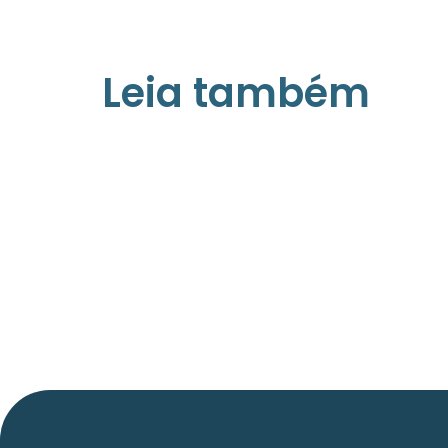
Leia também
21/05/2026
Press Release Associados
Apenas 16% rejeitam pagar taxa para
ter acesso a serviços digitais ao aluga
imóvel, revela pesquisa Datafolha