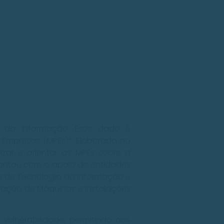
a da informação. Esse dado é
 Empresas (MPEs)”. Elaborada no
tizar e orientar as MPEs sobre a
contou com o apoio de entidades
s de Tecnologia da Informação e
cação de Máquinas e Instalações
vulnerabilidade, permitindo aos