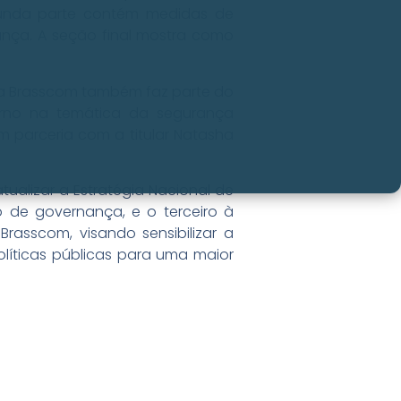
egunda parte contém medidas de
ança. A seção final mostra como
 a Brasscom também faz parte do
erno na temática da segurança
em parceria com a titular Natasha
tualizar a Estratégia Nacional de
o de governança, e o terceiro à
rasscom, visando sensibilizar a
olíticas públicas para uma maior