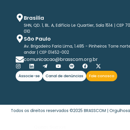
Brasília
SHN, QD. 1, BL. A, Edifício Le Quartier, Sala 1514 | CEP 7
010
São Paulo
Av. Brigadeiro Faria Lima, 1.485 - Pinheiros Torre nort
andar | CEP 01452-002
comunicacao@brasscom.org.br
Associe-se
Canal de denúncias
Fale conosco
Todos os direitos reservados ©2025 BRASSCOM | Orgulho
Quem Somos