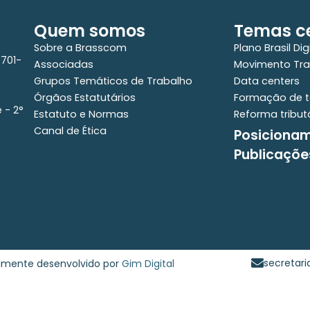
Quem somos
Temas ce
Sobre a Brasscom
Plano Brasil Dig
0701-
Associadas
Movimento Tra
Grupos Temáticos de Trabalho
Data centers
Órgãos Estatutários
Formação de t
e - 2°
Estatuto e Normas
Reforma tribut
Canal de Ética
Posiciona
Publicaçõe
secretar
samente desenvolvido por
Gim Digital