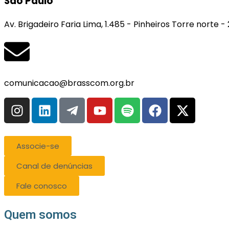
São Paulo
Av. Brigadeiro Faria Lima, 1.485 - Pinheiros Torre norte 
comunicacao@brasscom.org.br
Associe-se
Canal de denúncias
Fale conosco
Quem somos