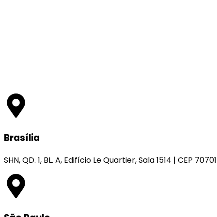
a serviços digitais ao alugar imóvel, revela
pesquisa Datafolha
Brasília
SHN, QD. 1, BL. A, Edifício Le Quartier, Sala 1514 | CEP 7070