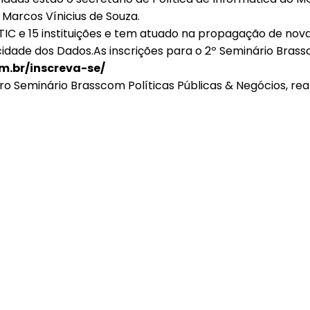
 Marcos Vínicius de Souza.
C e 15 instituições e tem atuado na propagação de novas 
ade dos Dados.As inscrições para o 2º Seminário Brassco
m.br/inscreva-se/
eiro Seminário Brasscom Políticas Públicas & Negócios, 
08/05/2026
Press Release Brasscom
Estudo da Brasscom projeta até R$ 2 trilhões em