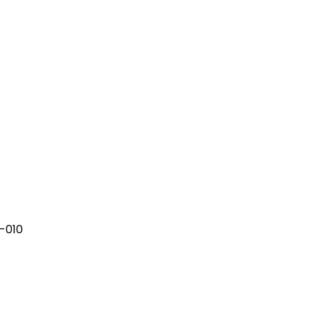
investimentos em tecnologias até 2029
1-010