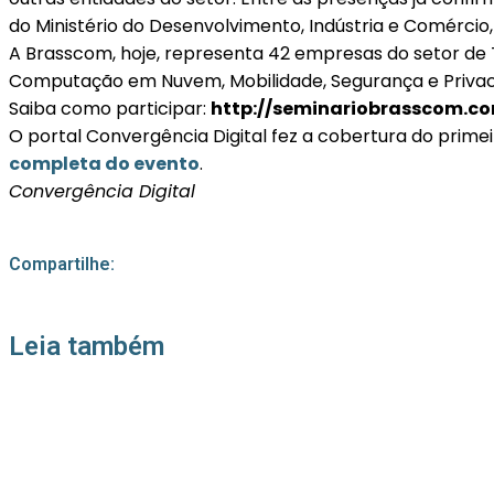
do Ministério do Desenvolvimento, Indústria e Comércio,
A Brasscom, hoje, representa 42 empresas do setor de TI
Computação em Nuvem, Mobilidade, Segurança e Privacid
Saiba como participar:
http://seminariobrasscom.co
O portal Convergência Digital fez a cobertura do prim
completa do evento
.
Convergência Digital
Compartilhe:
Leia também
21/05/2026
Press Release Associados
Apenas 16% rejeitam pagar taxa para ter acesso