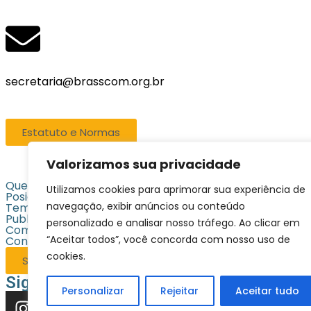
secretaria@brasscom.org.br
Estatuto e Normas
Valorizamos sua privacidade
Quem Somos
Utilizamos cookies para aprimorar sua experiência de
Posicionamentos
navegação, exibir anúncios ou conteúdo
Temas centrais
Publicações
personalizado e analisar nosso tráfego. Ao clicar em
Comunicação
“Aceitar todos”, você concorda com nosso uso de
Contato
cookies.
Seja associada
Siga-nos
Personalizar
Rejeitar
Aceitar tudo