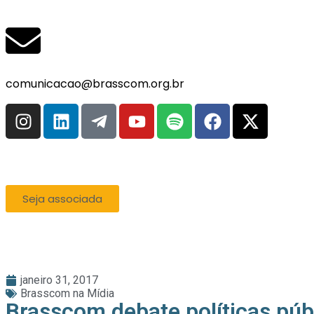
comunicacao@brasscom.org.br
Seja associada
janeiro 31, 2017
Brasscom na Mídia
Brasscom debate políticas públ