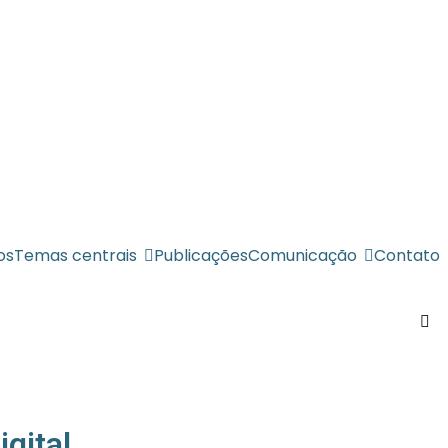
os
Temas centrais
Publicações
Comunicação
Contato
gital