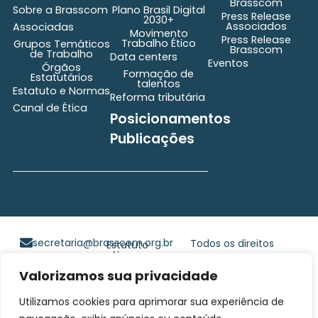
Brasscom
Sobre a Brasscom
Plano Brasil Digital
Press Release
2030+
Associados
Associadas
Movimento
Press Release
Trabalho Ético
Grupos Temáticos
Brasscom
de Trabalho
Data centers
Eventos
Órgãos
Formação de
Estatutários
talentos
Estatuto e Normas
Reforma tributária
Canal de Ética
Posicionamentos
Publicações
secretaria@brasscom.org.br
Todos os direitos
Estatuto
e Normas
reservados ©2025
BRASSCOM |
Valorizamos sua privacidade
Orgulhosamente
Utilizamos cookies para aprimorar sua experiência de
desenvolvido por
Gim
Digital