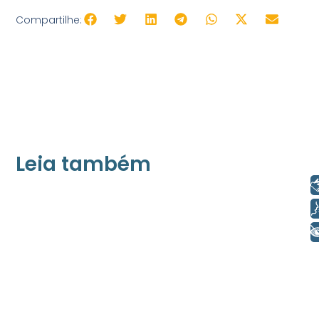
Compartilhe:
Leia também
Libras
21/05/2026
Voz
Press Release Associados
+ Acessibilidade
Apenas 16% rejeitam pagar taxa para ter
acesso a serviços digitais ao alugar imóvel,
revela pesquisa Datafolha