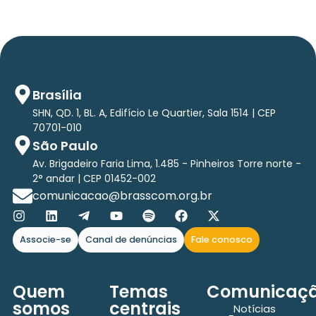
Brasília
SHN, QD. 1, BL. A, Edifício Le Quartier, Sala 1514 | CEP
70701-010
São Paulo
Av. Brigadeiro Faria Lima, 1.485 - Pinheiros Torre norte -
2° andar | CEP 01452-002
comunicacao@brasscom.org.br
Associe-se
Canal de denúncias
Fale conosco
Quem
Temas
Comunicaç
somos
centrais
Notícias