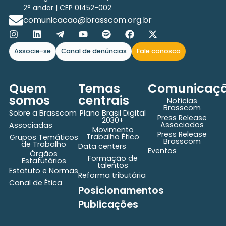
2° andar | CEP 01452-002
comunicacao@brasscom.org.br
Associe-se
Canal de denúncias
Fale conosco
Quem
Temas
Comunicaç
somos
centrais
Notícias
Brasscom
Sobre a Brasscom
Plano Brasil Digital
Press Release
2030+
Associados
Associadas
Movimento
Press Release
Trabalho Ético
Grupos Temáticos
Brasscom
de Trabalho
Data centers
Eventos
Órgãos
Formação de
Estatutários
talentos
Estatuto e Normas
Reforma tributária
Canal de Ética
Posicionamentos
Publicações