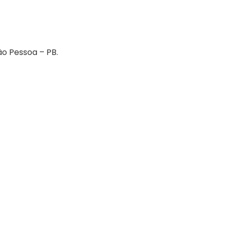
o Pessoa – PB.
06/05/2026
Press Release Brasscom