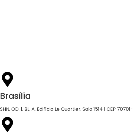
Apenas 16% rejeitam pagar taxa para ter acesso
a serviços digitais ao alugar imóvel, revela
pesquisa Datafolha
Brasília
SHN, QD. 1, BL. A, Edifício Le Quartier, Sala 1514 | CEP 70701