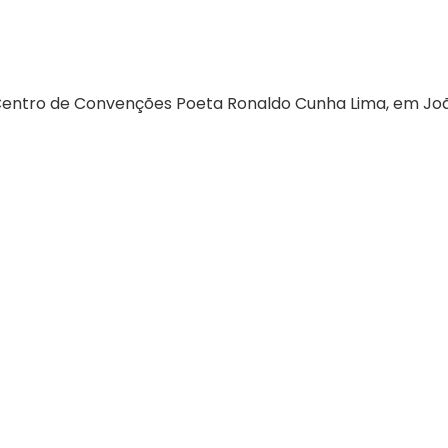
Centro de Convenções Poeta Ronaldo Cunha Lima, em Joã
08/05/2026
Press Release Brasscom