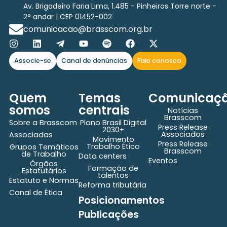
Av. Brigadeiro Faria Lima, 1.485 - Pinheiros Torre norte -
2° andar | CEP 01452-002
comunicacao@brasscom.org.br
Associe-se
Canal de denúncias
Fale conosco
Quem
Temas
Comunicaç
somos
centrais
Notícias
Brasscom
Sobre a Brasscom
Plano Brasil Digital
Press Release
2030+
Associados
Associadas
Movimento
Press Release
Trabalho Ético
Grupos Temáticos
Brasscom
de Trabalho
Data centers
Eventos
Órgãos
Formação de
Estatutários
talentos
Estatuto e Normas
Reforma tributária
Canal de Ética
Posicionamentos
Publicações