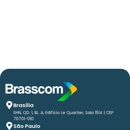
06/05/2026
Press Release Brasscom
AVISO DE PAUTA:
Em TecForum Pocket, Brasscom divulga
relatório exclusivo com projeção de até R$ 2
tri em tecnologias até 2029
Brasília
SHN, QD. 1, BL. A, Edifício Le Quartier, Sala 1514 | CEP
70701-010
São Paulo