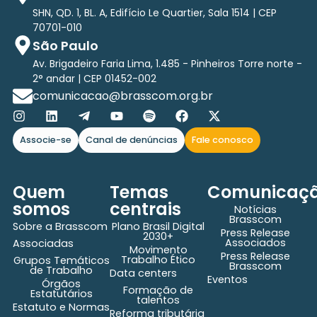
SHN, QD. 1, BL. A, Edifício Le Quartier, Sala 1514 | CEP
70701-010
São Paulo
Av. Brigadeiro Faria Lima, 1.485 - Pinheiros Torre norte -
2° andar | CEP 01452-002
comunicacao@brasscom.org.br
Associe-se
Canal de denúncias
Fale conosco
Quem
Temas
Comunicaç
somos
centrais
Notícias
Brasscom
Sobre a Brasscom
Plano Brasil Digital
Press Release
2030+
Associados
Associadas
Movimento
Press Release
Trabalho Ético
Grupos Temáticos
Brasscom
de Trabalho
Data centers
Eventos
Órgãos
Formação de
Estatutários
talentos
Estatuto e Normas
Reforma tributária