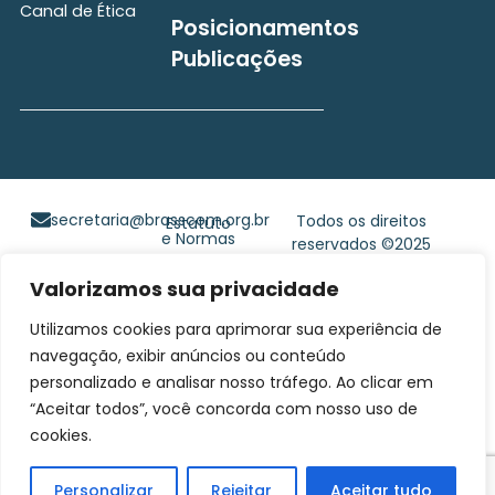
Canal de Ética
Posicionamentos
Publicações
secretaria@brasscom.org.br
Todos os direitos
Estatuto
e Normas
reservados ©2025
BRASSCOM |
Valorizamos sua privacidade
Orgulhosamente
desenvolvido por
Gim
Utilizamos cookies para aprimorar sua experiência de
Digital
navegação, exibir anúncios ou conteúdo
personalizado e analisar nosso tráfego. Ao clicar em
“Aceitar todos”, você concorda com nosso uso de
cookies.
Personalizar
Rejeitar
Aceitar tudo