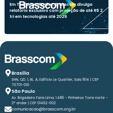
Em TecForum Pocket, Brasscom divulga
relatório exclusivo com projeção de até R$ 2
tri em tecnologias até 2029
Brasília
SHN, QD. 1, BL. A, Edifício Le Quartier, Sala 1514 | CEP
70701-010
São Paulo
Av. Brigadeiro Faria Lima, 1.485 - Pinheiros Torre norte -
2° andar | CEP 01452-002
comunicacao@brasscom.org.br