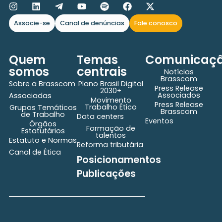
Associe-se
Canal de denúncias
Fale conosco
Quem
Temas
Comunicaç
somos
centrais
Notícias
Brasscom
Sobre a Brasscom
Plano Brasil Digital
Press Release
2030+
Associados
Associadas
Movimento
Press Release
Trabalho Ético
Grupos Temáticos
Brasscom
de Trabalho
Data centers
Eventos
Órgãos
Formação de
Estatutários
talentos
Estatuto e Normas
Reforma tributária
Canal de Ética
Posicionamentos
Publicações