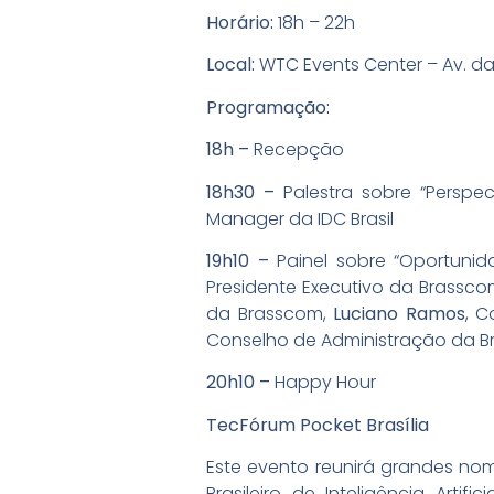
Horário:
18h – 22h
Local:
WTC Events Center – Av. das
Programação:
18h –
Recepção
18h30 –
Palestra sobre “Perspec
Manager da IDC Brasil
19h10 –
Painel sobre “Oportunid
Presidente Executivo da Brassc
da Brasscom,
Luciano Ramos
, C
Conselho de Administração da B
20h10 –
Happy Hour
TecFórum Pocket Brasília
Este evento reunirá grandes nome
Brasileiro de Inteligência Arti