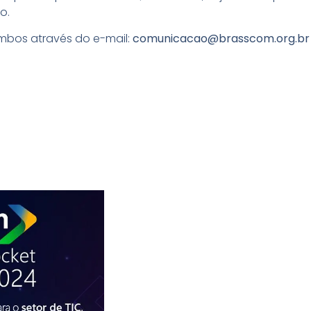
o.
bos através do e-mail:
comunicacao@brasscom.org.br