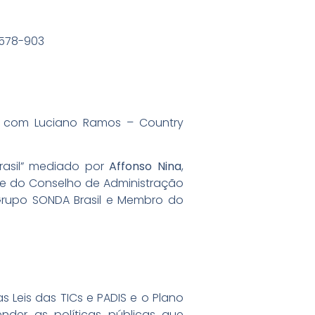
4578-903
25” com Luciano Ramos – Country
rasil” mediado por
Affonso Nina
,
nte do Conselho de Administração
Grupo SONDA Brasil e Membro do
s Leis das TICs e PADIS e o Plano
tender as políticas públicas que