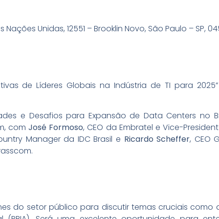
 Nações Unidas, 12551 – Brooklin Novo, São Paulo – SP, 0
tivas de Líderes Globais na Indústria de TI para 20
ades e Desafios para Expansão de Data Centers no B
om, com
José Formoso
, CEO da Embratel e Vice-Preside
ountry Manager da IDC Brasil e
Ricardo Scheffer
, CEO 
rasscom.
s do setor público para discutir temas cruciais como a
ficial (PBIA). Será uma excelente oportunidade para en