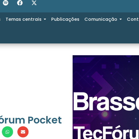
s
Temas centrais
Publicações
Comunicação
Cont
órum Pocket