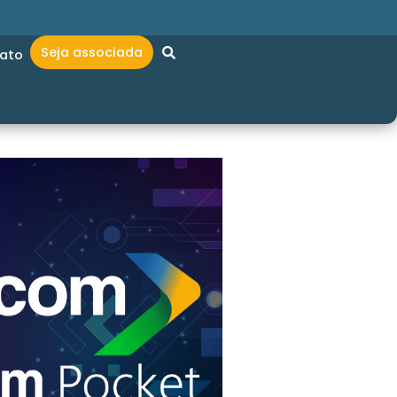
Seja associada
ato