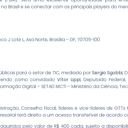
no Brasil e se conectar com os principais players do me
oco J Lote L, Asa Norte, Brasília – DF, 70705-100
Públicas para o setor de TIC, mediado por
Sergio Sgobbi
, 
 tendo como convidado
Vítor Lippi
, Deputado Federal
ormação Digital – SETAD MCTI – Ministério da Ciência, Te
ação, Conselho Fiscal, líderes e vice-líderes de GTTs 
sarial terá direito a um acesso transferível de acordo 
dquiridos pelo valor de R$ 400 cada, sujeito a disponib